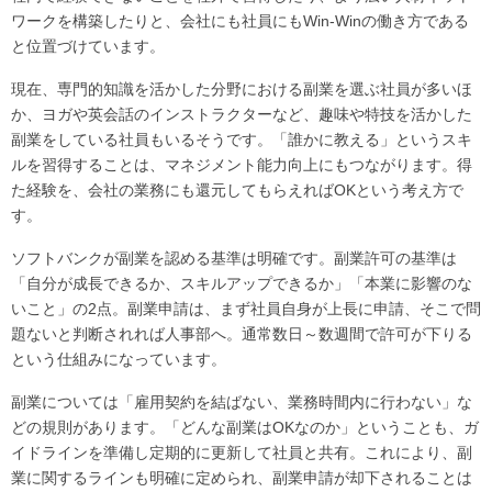
ワークを構築したりと、会社にも社員にもWin-Winの働き方である
と位置づけています。
現在、専門的知識を活かした分野における副業を選ぶ社員が多いほ
か、ヨガや英会話のインストラクターなど、趣味や特技を活かした
副業をしている社員もいるそうです。「誰かに教える」というスキ
ルを習得することは、マネジメント能力向上にもつながります。得
た経験を、会社の業務にも還元してもらえればOKという考え方で
す。
ソフトバンクが副業を認める基準は明確です。副業許可の基準は
「自分が成長できるか、スキルアップできるか」「本業に影響のな
いこと」の2点。副業申請は、まず社員自身が上長に申請、そこで問
題ないと判断されれば人事部へ。通常数日～数週間で許可が下りる
という仕組みになっています。
副業については「雇用契約を結ばない、業務時間内に行わない」な
どの規則があります。「どんな副業はOKなのか」ということも、ガ
イドラインを準備し定期的に更新して社員と共有。これにより、副
業に関するラインも明確に定められ、副業申請が却下されることは