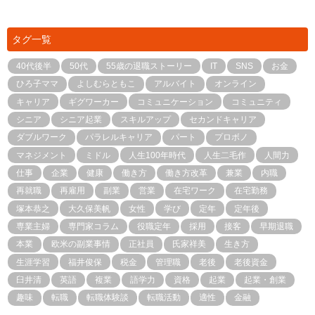
タグ一覧
40代後半
50代
55歳の退職ストーリー
IT
SNS
お金
ひろ子ママ
よしむらともこ
アルバイト
オンライン
キャリア
ギグワーカー
コミュニケーション
コミュニティ
シニア
シニア起業
スキルアップ
セカンドキャリア
ダブルワーク
パラレルキャリア
パート
プロボノ
マネジメント
ミドル
人生100年時代
人生二毛作
人間力
仕事
企業
健康
働き方
働き方改革
兼業
内職
再就職
再雇用
副業
営業
在宅ワーク
在宅勤務
塚本恭之
大久保美帆
女性
学び
定年
定年後
専業主婦
専門家コラム
役職定年
採用
接客
早期退職
本業
欧米の副業事情
正社員
氏家祥美
生き方
生涯学習
福井俊保
税金
管理職
老後
老後資金
臼井清
英語
複業
語学力
資格
起業
起業・創業
趣味
転職
転職体験談
転職活動
適性
金融