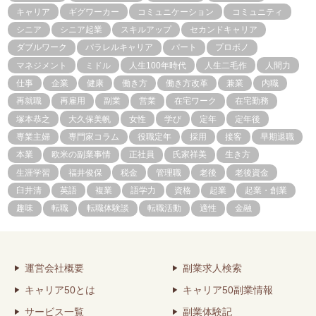
キャリア
ギグワーカー
コミュニケーション
コミュニティ
シニア
シニア起業
スキルアップ
セカンドキャリア
ダブルワーク
パラレルキャリア
パート
プロボノ
マネジメント
ミドル
人生100年時代
人生二毛作
人間力
仕事
企業
健康
働き方
働き方改革
兼業
内職
再就職
再雇用
副業
営業
在宅ワーク
在宅勤務
塚本恭之
大久保美帆
女性
学び
定年
定年後
専業主婦
専門家コラム
役職定年
採用
接客
早期退職
本業
欧米の副業事情
正社員
氏家祥美
生き方
生涯学習
福井俊保
税金
管理職
老後
老後資金
臼井清
英語
複業
語学力
資格
起業
起業・創業
趣味
転職
転職体験談
転職活動
適性
金融
運営会社概要
副業求人検索
キャリア50とは
キャリア50副業情報
サービス一覧
副業体験記