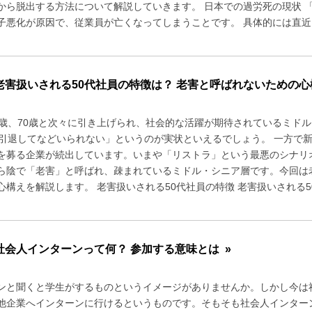
から脱出する方法について解説していきます。 日本での過労死の現状 
子悪化が原因で、従業員が亡くなってしまうことです。 具体的には直近1ヵ
老害扱いされる50代社員の特徴は？ 老害と呼ばれないための心
5歳、70歳と次々に引き上げられ、社会的な活躍が期待されているミド
で引退してなどいられない」というのが実状といえるでしょう。 一方で
を募る企業が続出しています。いまや「リストラ」という最悪のシナリ
ら陰で「老害」と呼ばれ、疎まれているミドル・シニア層です。今回は
心構えを解説します。 老害扱いされる50代社員の特徴 老害扱いされる50
社会人インターンって何？ 参加する意味とは »
ンと聞くと学生がするものというイメージがありませんか。しかし今は
他企業へインターンに行けるというものです。そもそも社会人インター