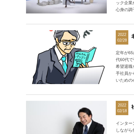
ック企業
心身の調
2022
02/28
定年が6
代60代
希望退職
手社員か
いための
2022
02/18
インター
しながら