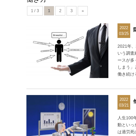
1 / 3
1
2
3
»
2022
03/25
2021
いう調査
ースが多
しまう」
働き続け
2022
03/21
人生10
動といっ
は過労死