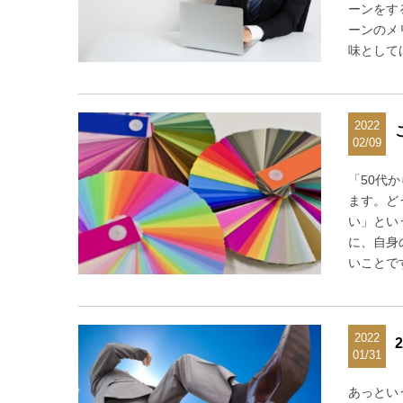
ーンをす
ーンのメ
味として
2022
02/09
「50代
ます。ど
い」とい
に、自身
いことで
2022
01/31
あっとい