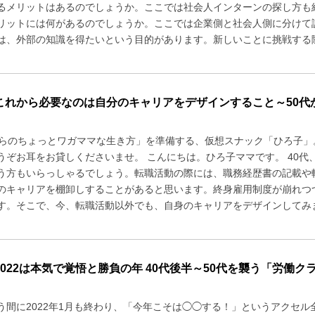
るメリットはあるのでしょうか。ここでは社会人インターンの探し方も紹
リットには何があるのでしょうか。ここでは企業側と社会人側に分けて説
は、外部の知識を得たいという目的があります。新しいことに挑戦する際
これから必要なのは自分のキャリアをデザインすること～50代から
からのちょっとワガママな生き方」を準備する、仮想スナック「ひろ子」
うぞお耳をお貸しくださいませ。 こんにちは。ひろ子ママです。 40代
う方もいらっしゃるでしょう。転職活動の際には、職務経歴書の記載や
のキャリアを棚卸しすることがあると思います。終身雇用制度が崩れつ
す。そこで、今、転職活動以外でも、自身のキャリアをデザインしてみまし
2022は本気で覚悟と勝負の年 40代後半～50代を襲う「労働ク
う間に2022年1月も終わり、「今年こそは◯◯する！」というアクセ