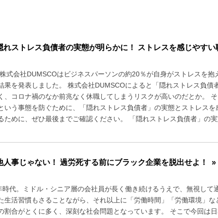
隠れストレス負債者の実態が明らかに！ ストレスを感じやすい
年、株式会社DUMSCOはビジネスパーソンの約20％が自身がストレス
結果を発表しました。 株式会社DUMSCOによると「隠れストレス負
く、コロナ禍のなか前兆なく休職してしまうリスクが高いのだとか。 
という事態を防ぐために、「隠れストレス負債者」の実態とストレスを
るために、ぜひ最後までご確認ください。 「隠れストレス負債者」の実態 
他人事じゃない！ 過労死する前にブラック企業を脱出せよ！ »
0年時代。ミドル・シニア層の会社員が長く働き続けるうえで、無視して
た生活習慣もさることながら、それ以上に「労働時間」「労働環境」など
の割合がとくに多く、深刻な社会問題となっています。 そこで今回は