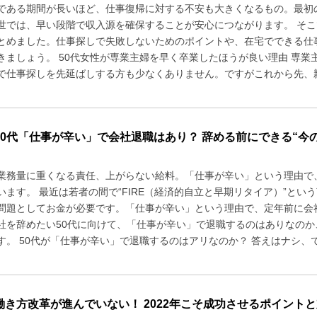
である期間が長いほど、仕事復帰に対する不安も大きくなるもの。最初
世では、早い段階で収入源を確保することが安心につながります。 そこ
とめました。仕事探しで失敗しないためのポイントや、在宅でできる仕
きましょう。 50代女性が専業主婦を早く卒業したほうが良い理由 専
で仕事探しを先延ばしする方も少なくありません。ですがこれから先、親
50代「仕事が辛い」で会社退職はあり？ 辞める前にできる“今の
業務量に重くなる責任、上がらない給料。「仕事が辛い」という理由で
います。 最近は若者の間で“FIRE（経済的自立と早期リタイア）”と
問題としてお金が必要です。「仕事が辛い」という理由で、定年前に会
社を辞めたい50代に向けて、「仕事が辛い」で退職するのはありなの
す。 50代が「仕事が辛い」で退職するのはアリなのか？ 答えはナシ、でし
働き方改革が進んでいない！ 2022年こそ成功させるポイントと