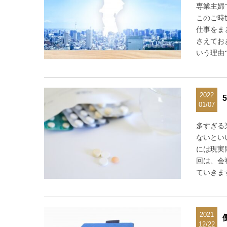
専業主婦
このご時
仕事をま
さえてお
いう理由
2022
01/07
多すぎる
ないとい
には現実
回は、会
ていきま
2021
12/22