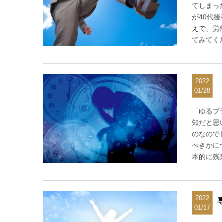
てしまっ
が40代
えで、労
てみてくだ
2022
01/28
「ゆるブ
知だと思
のなので
べきかに
本的に残
2022
01/17