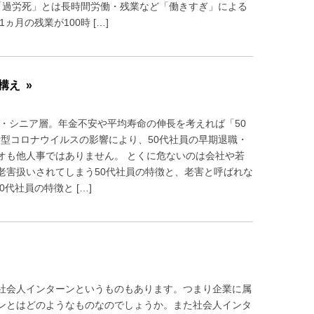
「過労死」とは長時間労働・残業など「働きすぎ」による
月の残業が100時 […]
構え »
ル・シニア層。年金不安や平均寿命の伸長を考えれば「50
新型コロナウイルスの影響により、50代社員の早期退職・
オも他人事ではありません。 とくに危ないのは会社や若
老害扱いされてしまう50代社員の特徴と、老害と呼ばれな
代社員の特徴と […]
社会人インターンというものもあります。つまり企業に属
ンとはどのようなものなのでしょうか。また社会人インタ