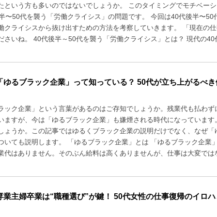
たという方も多いのではないでしょうか。 このタイミングでモチベー
後半〜50代を襲う「労働クライシス」の問題です。 今回は40代後半〜
働クライシスから抜け出すための方法を考察していきます。 「現在の
さいね。 40代後半～50代を襲う「労働クライシス」とは？ 現代の40代後
「ゆるブラック企業」って知っている？ 50代が立ち上がるべき
ラック企業」という言葉があるのはご存知でしょうか。残業代も払わず
いますが、今は「ゆるブラック企業」も嫌煙される時代になっています
しょうか。この記事ではゆるくブラック企業の説明だけでなく、なぜ「
ついても説明します。 「ゆるブラック企業」とは 「ゆるブラック企業
業代はありません。そのぶん給料は高くありませんが、仕事は大変ではな
専業主婦卒業は“職種選び”が鍵！ 50代女性の仕事復帰のイロハ