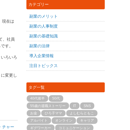
カテゴリー
副業のメリット
、現在は
副業の人事制度
副業の基礎知識
て、社員
らです。
副業の法律
導入企業情報
、いろいろ
注目トピックス
」に変更し
タグ一覧
40代後半
50代
55歳の退職ストーリー
IT
SNS
お金
ひろ子ママ
よしむらともこ
アルバイト
オンライン
キャリア
・チャー
ギグワーカー
コミュニケーション