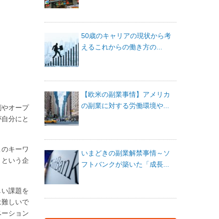
50歳のキャリアの現状から考
えるこれからの働き方の...
【欧米の副業事情】アメリカ
の副業に対する労働環境や...
創やオープ
が自分にと
このキーワ
いまどきの副業解禁事情～ソ
、という企
フトバンクが築いた「成長...
しい課題を
は難しいで
ベーション