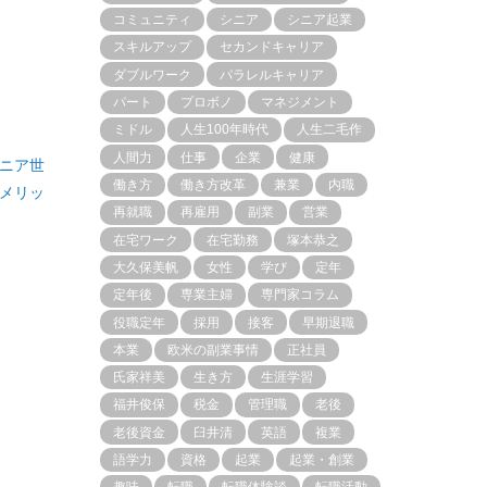
コミュニティ
シニア
シニア起業
スキルアップ
セカンドキャリア
ダブルワーク
パラレルキャリア
パート
プロボノ
マネジメント
ミドル
人生100年時代
人生二毛作
人間力
仕事
企業
健康
ニア世
働き方
働き方改革
兼業
内職
メリッ
再就職
再雇用
副業
営業
在宅ワーク
在宅勤務
塚本恭之
大久保美帆
女性
学び
定年
定年後
専業主婦
専門家コラム
役職定年
採用
接客
早期退職
本業
欧米の副業事情
正社員
氏家祥美
生き方
生涯学習
福井俊保
税金
管理職
老後
老後資金
臼井清
英語
複業
語学力
資格
起業
起業・創業