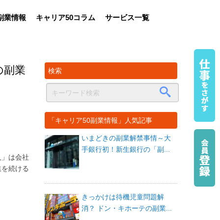
副業情報
キャリア50コラム
サービス一覧
の副業
検索
「キャリア50副業情報」人気記事
いまどきの副業解禁事情～大
手銀行初！新生銀行の「副...
人」は会社
進を続ける
。
きっかけは待機児童問題解
消？ ドン・キホーテの副業...