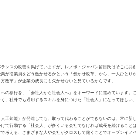
バランスの改善を掲げていますが、レノボ・ジャパン留目氏はそこに共
企業が従業員をどう働かせるかという「働かせ改革」から、一人ひとり
き方改革」が企業の成長にも欠かせないと見ているからです。
」への移行を、「会社人から社会人へ」をキーワードに進めています。
なく、社外でも通用するスキルを身につけた「社会人」になってほしい
（人工知能）が発達しても、取って代わることができないのは、常に新
つけて行動する「社会人」が多くいる会社でなければ成長を続けること
位で考える、さまざまな人や会社がクロスして働くことでオープンイノ