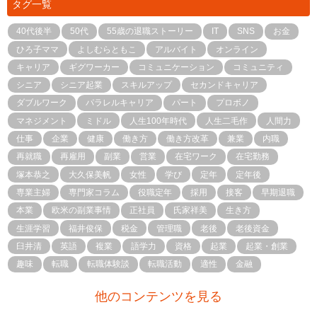
タグ一覧
40代後半
50代
55歳の退職ストーリー
IT
SNS
お金
ひろ子ママ
よしむらともこ
アルバイト
オンライン
キャリア
ギグワーカー
コミュニケーション
コミュニティ
シニア
シニア起業
スキルアップ
セカンドキャリア
ダブルワーク
パラレルキャリア
パート
プロボノ
マネジメント
ミドル
人生100年時代
人生二毛作
人間力
仕事
企業
健康
働き方
働き方改革
兼業
内職
再就職
再雇用
副業
営業
在宅ワーク
在宅勤務
塚本恭之
大久保美帆
女性
学び
定年
定年後
専業主婦
専門家コラム
役職定年
採用
接客
早期退職
本業
欧米の副業事情
正社員
氏家祥美
生き方
生涯学習
福井俊保
税金
管理職
老後
老後資金
臼井清
英語
複業
語学力
資格
起業
起業・創業
趣味
転職
転職体験談
転職活動
適性
金融
他のコンテンツを見る