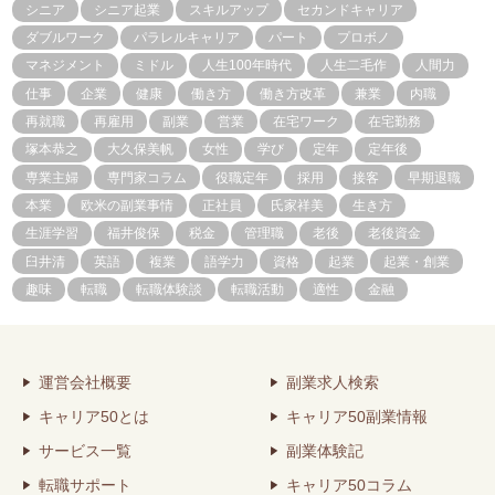
シニア
シニア起業
スキルアップ
セカンドキャリア
ダブルワーク
パラレルキャリア
パート
プロボノ
マネジメント
ミドル
人生100年時代
人生二毛作
人間力
仕事
企業
健康
働き方
働き方改革
兼業
内職
再就職
再雇用
副業
営業
在宅ワーク
在宅勤務
塚本恭之
大久保美帆
女性
学び
定年
定年後
専業主婦
専門家コラム
役職定年
採用
接客
早期退職
本業
欧米の副業事情
正社員
氏家祥美
生き方
生涯学習
福井俊保
税金
管理職
老後
老後資金
臼井清
英語
複業
語学力
資格
起業
起業・創業
趣味
転職
転職体験談
転職活動
適性
金融
運営会社概要
副業求人検索
キャリア50とは
キャリア50副業情報
サービス一覧
副業体験記
転職サポート
キャリア50コラム