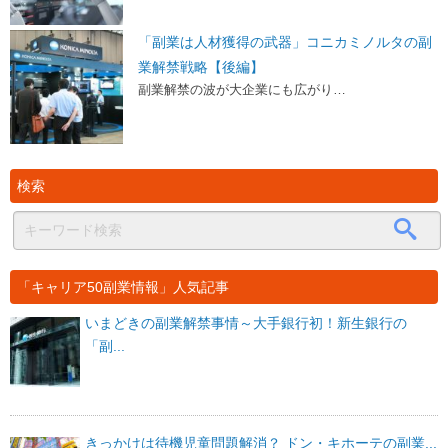
「副業は人材獲得の武器」コニカミノルタの副
業解禁戦略【後編】
副業解禁の波が大企業にも広がり…
検索
「キャリア50副業情報」人気記事
いまどきの副業解禁事情～大手銀行初！新生銀行の
「副...
きっかけは待機児童問題解消？ ドン・キホーテの副業...