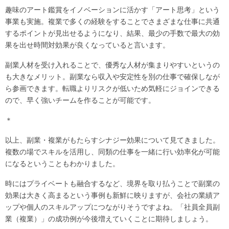
趣味のアート鑑賞をイノベーションに活かす「アート思考」という
事業も実施。複業で多くの経験をすることでさまざまな仕事に共通
するポイントが見出せるようになり、結果、最少の手数で最大の効
果を出せ時間対効果が良くなっていると言います。
副業人材を受け入れることで、優秀な人材が集まりやすいというの
も大きなメリット。副業なら収入や安定性を別の仕事で確保しなが
ら参画できます。転職よりリスクが低いため気軽にジョインできる
ので、早く強いチームを作ることが可能です。
＊
以上、副業・複業がもたらすシナジー効果について見てきました。
複数の場でスキルを活用し、同類の仕事を一緒に行い効率化が可能
になるということもわかりました。
時にはプライベートも融合するなど、境界を取り払うことで副業の
効果は大きく高まるという事例も新鮮に映りますが、会社の業績ア
ップや個人のスキルアップにつながりそうですよね。「社員全員副
業（複業）」の成功例が今後増えていくことに期待しましょう。