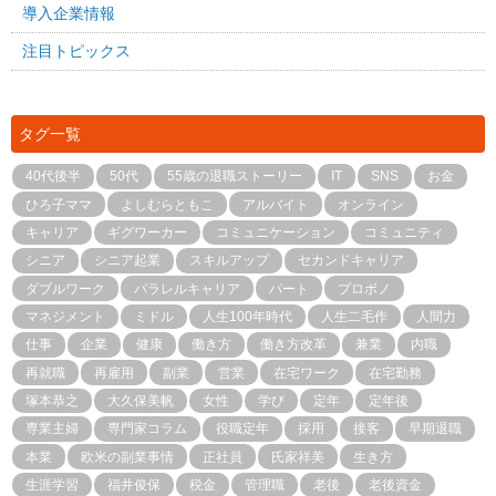
導入企業情報
注目トピックス
タグ一覧
40代後半
50代
55歳の退職ストーリー
IT
SNS
お金
ひろ子ママ
よしむらともこ
アルバイト
オンライン
キャリア
ギグワーカー
コミュニケーション
コミュニティ
シニア
シニア起業
スキルアップ
セカンドキャリア
ダブルワーク
パラレルキャリア
パート
プロボノ
マネジメント
ミドル
人生100年時代
人生二毛作
人間力
仕事
企業
健康
働き方
働き方改革
兼業
内職
再就職
再雇用
副業
営業
在宅ワーク
在宅勤務
塚本恭之
大久保美帆
女性
学び
定年
定年後
専業主婦
専門家コラム
役職定年
採用
接客
早期退職
本業
欧米の副業事情
正社員
氏家祥美
生き方
生涯学習
福井俊保
税金
管理職
老後
老後資金