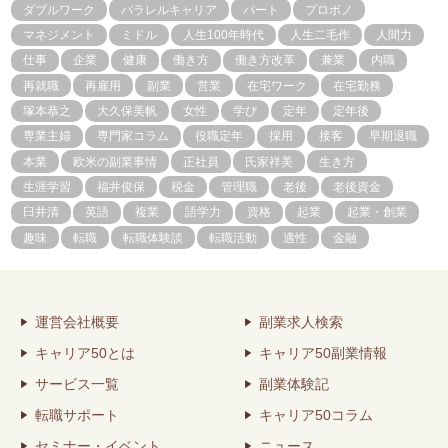
ダブルワーク
パラレルキャリア
パート
プロボノ
マネジメント
ミドル
人生100年時代
人生二毛作
人間力
仕事
企業
健康
働き方
働き方改革
兼業
内職
再就職
再雇用
副業
営業
在宅ワーク
在宅勤務
塚本恭之
大久保美帆
女性
学び
定年
定年後
専業主婦
専門家コラム
役職定年
採用
接客
早期退職
本業
欧米の副業事情
正社員
氏家祥美
生き方
生涯学習
福井俊保
税金
管理職
老後
老後資金
臼井清
英語
複業
語学力
資格
起業
起業・創業
趣味
転職
転職体験談
転職活動
適性
金融
運営会社概要
副業求人検索
キャリア50とは
キャリア50副業情報
サービス一覧
副業体験記
転職サポート
キャリア50コラム
セミナー・イベント
ニュース