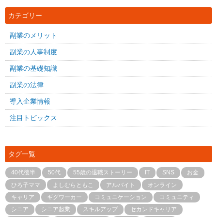
カテゴリー
副業のメリット
副業の人事制度
副業の基礎知識
副業の法律
導入企業情報
注目トピックス
タグ一覧
40代後半
50代
55歳の退職ストーリー
IT
SNS
お金
ひろ子ママ
よしむらともこ
アルバイト
オンライン
キャリア
ギグワーカー
コミュニケーション
コミュニティ
シニア
シニア起業
スキルアップ
セカンドキャリア