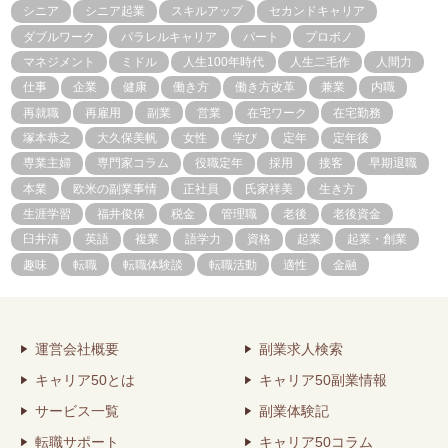
シニア
シニア起業
スキルアップ
セカンドキャリア
ダブルワーク
パラレルキャリア
パート
プロボノ
マネジメント
ミドル
人生100年時代
人生二毛作
人間力
仕事
企業
健康
働き方
働き方改革
兼業
内職
再就職
再雇用
副業
営業
在宅ワーク
在宅勤務
塚本恭之
大久保美帆
女性
学び
定年
定年後
専業主婦
専門家コラム
役職定年
採用
接客
早期退職
本業
欧米の副業事情
正社員
氏家祥美
生き方
生涯学習
福井俊保
税金
管理職
老後
老後資金
臼井清
英語
複業
語学力
資格
起業
起業・創業
趣味
転職
転職体験談
転職活動
適性
金融
運営会社概要
副業求人検索
キャリア50とは
キャリア50副業情報
サービス一覧
副業体験記
転職サポート
キャリア50コラム