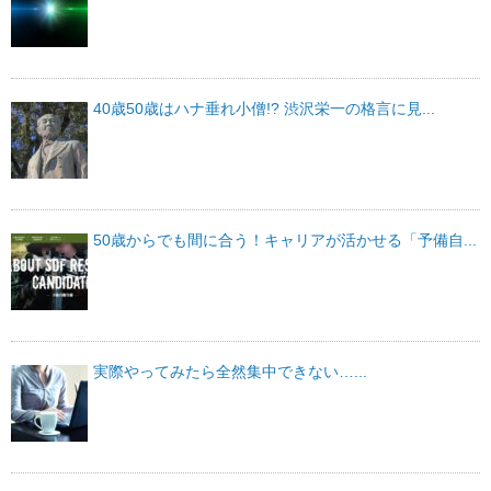
40歳50歳はハナ垂れ小僧!? 渋沢栄一の格言に見...
50歳からでも間に合う！キャリアが活かせる「予備自...
実際やってみたら全然集中できない…...