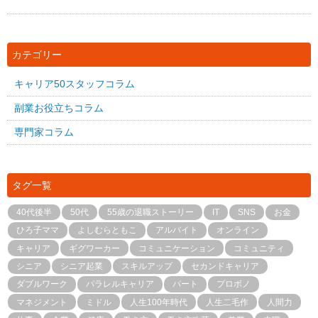
カテゴリー
キャリア50スタッフコラム
副業お役立ちコラム
専門家コラム
タグ一覧
40代後半
50代
55歳の退職ストーリー
IT
SNS
お金
ひろ子ママ
よしむらともこ
アルバイト
オンライン
キャリア
ギグワーカー
コミュニケーション
コミュニティ
シニア
シニア起業
スキルアップ
セカンドキャリア
ダブルワーク
パラレルキャリア
パート
プロボノ
マネジメント
ミドル
人生100年時代
人生二毛作
人間力