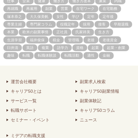
仕事
企業
健康
働き方
働き方改革
兼業
内職
再就職
再雇用
副業
営業
在宅ワーク
在宅勤務
塚本恭之
大久保美帆
女性
学び
定年
定年後
専業主婦
専門家コラム
役職定年
採用
接客
早期退職
本業
欧米の副業事情
正社員
氏家祥美
生き方
生涯学習
福井俊保
税金
管理職
老後
老後資金
臼井清
英語
複業
語学力
資格
起業
起業・創業
趣味
転職
転職体験談
転職活動
適性
金融
運営会社概要
副業求人検索
キャリア50とは
キャリア50副業情報
サービス一覧
副業体験記
転職サポート
キャリア50コラム
セミナー・イベント
ニュース
ミデアの転職支援