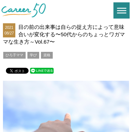
目の前の出来事は自らの捉え方によって意味
2021
08/27
合いが変化する〜50代からのちょっとワガマ
マな生き方～Vol.67〜
ひろ子ママ
学び
資格