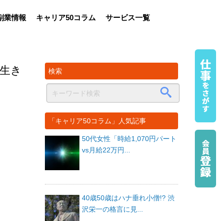
副業情報
キャリア50コラム
サービス一覧
な生き
検索
「キャリア50コラム」人気記事
50代女性「時給1,070円パート
vs月給22万円...
40歳50歳はハナ垂れ小僧!? 渋
沢栄一の格言に見...