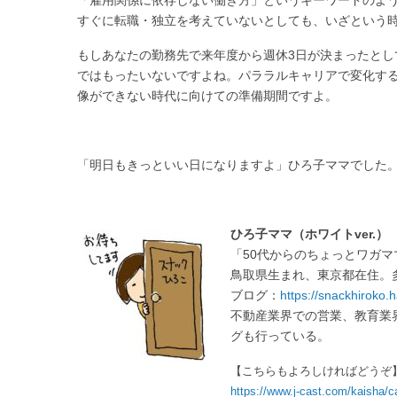
「雇用関係に依存しない働き方」というキーワードのよ
すぐに転職・独立を考えていないとしても、いざという
もしあなたの勤務先で来年度から週休3日が決まったと
ではもったいないですよね。パララルキャリアで変化する
像ができない時代に向けての準備期間ですよ。
「明日もきっといい日になりますよ」ひろ子ママでした
ひろ子ママ（ホワイトver.）
「50代からのちょっとワガ
鳥取県生まれ、東京都在住。
ブログ：
https://snackhiroko.
不動産業界での営業、教育業
グも行っている。
【こちらもよろしければどうぞ】
https://www.j-cast.com/kaisha/c