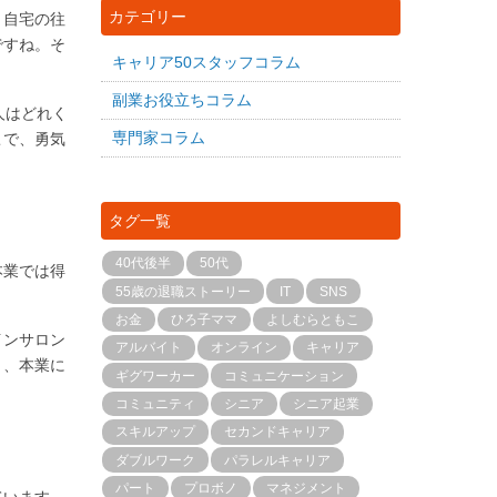
カテゴリー
と自宅の往
ですね。そ
キャリア50スタッフコラム
副業お役立ちコラム
人はどれく
専門家コラム
こで、勇気
タグ一覧
40代後半
50代
本業では得
55歳の退職ストーリー
IT
SNS
お金
ひろ子ママ
よしむらともこ
インサロン
アルバイト
オンライン
キャリア
り、本業に
ギグワーカー
コミュニケーション
コミュニティ
シニア
シニア起業
スキルアップ
セカンドキャリア
ダブルワーク
パラレルキャリア
パート
プロボノ
マネジメント