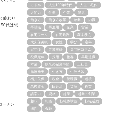
ています。
ミドル
人生100年時代
人生二毛作
人間力
仕事
企業
健康
て終わり
働き方
働き方改革
兼業
内職
50代は想
再就職
再雇用
副業
営業
在宅ワーク
在宅勤務
塚本恭之
大久保美帆
女性
学び
定年
定年後
専業主婦
専門家コラム
役職定年
採用
接客
早期退職
本業
欧米の副業事情
正社員
氏家祥美
生き方
生涯学習
福井俊保
税金
管理職
老後
老後資金
臼井清
英語
複業
語学力
資格
起業
起業・創業
趣味
転職
転職体験談
転職活動
コーチン
適性
金融