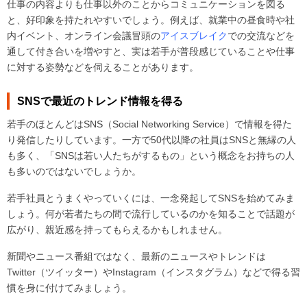
仕事の内容よりも仕事以外のことからコミュニケーションを図る
と、好印象を持たれやすいでしょう。例えば、就業中の昼食時や社
内イベント、オンライン会議冒頭の
アイスブレイク
での交流などを
通して付き合いを増やすと、実は若手が普段感じていることや仕事
に対する姿勢などを伺えることがあります。
SNS
で最近のトレンド情報を得る
若手のほとんどはSNS（Social Networking Service）で情報を得た
り発信したりしています。一方で50代以降の社員はSNSと無縁の人
も多く、「SNSは若い人たちがするもの」という概念をお持ちの人
も多いのではないでしょうか。
若手社員とうまくやっていくには、一念発起してSNSを始めてみま
しょう。何が若者たちの間で流行しているのかを知ることで話題が
広がり、親近感を持ってもらえるかもしれません。
新聞やニュース番組ではなく、最新のニュースやトレンドは
Twitter（ツイッター）やInstagram（インスタグラム）などで得る習
慣を身に付けてみましょう。