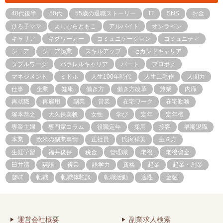
40代後半
50代
55歳の退職ストーリー
IT
SNS
お金
ひろ子ママ
よしむらともこ
アルバイト
オンライン
キャリア
ギグワーカー
コミュニケーション
コミュニティ
シニア
シニア起業
スキルアップ
セカンドキャリア
ダブルワーク
パラレルキャリア
パート
プロボノ
マネジメント
ミドル
人生100年時代
人生二毛作
人間力
仕事
企業
健康
働き方
働き方改革
兼業
内職
再就職
再雇用
副業
営業
在宅ワーク
在宅勤務
塚本恭之
大久保美帆
女性
学び
定年
定年後
専業主婦
専門家コラム
役職定年
採用
接客
早期退職
本業
欧米の副業事情
正社員
氏家祥美
生き方
生涯学習
福井俊保
税金
管理職
老後
老後資金
臼井清
英語
複業
語学力
資格
起業
起業・創業
趣味
転職
転職体験談
転職活動
適性
金融
運営会社概要
副業求人検索