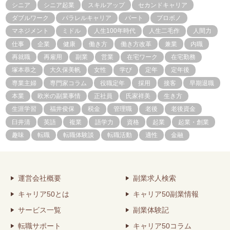
シニア
シニア起業
スキルアップ
セカンドキャリア
ダブルワーク
パラレルキャリア
パート
プロボノ
マネジメント
ミドル
人生100年時代
人生二毛作
人間力
仕事
企業
健康
働き方
働き方改革
兼業
内職
再就職
再雇用
副業
営業
在宅ワーク
在宅勤務
塚本恭之
大久保美帆
女性
学び
定年
定年後
専業主婦
専門家コラム
役職定年
採用
接客
早期退職
本業
欧米の副業事情
正社員
氏家祥美
生き方
生涯学習
福井俊保
税金
管理職
老後
老後資金
臼井清
英語
複業
語学力
資格
起業
起業・創業
趣味
転職
転職体験談
転職活動
適性
金融
運営会社概要
副業求人検索
キャリア50とは
キャリア50副業情報
サービス一覧
副業体験記
転職サポート
キャリア50コラム