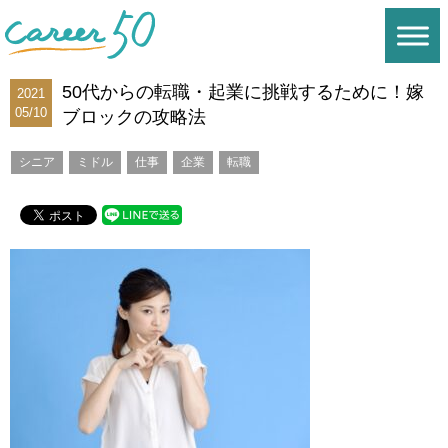
50代からの転職・起業に挑戦するために！嫁
2021
05/10
ブロックの攻略法
シニア
ミドル
仕事
企業
転職