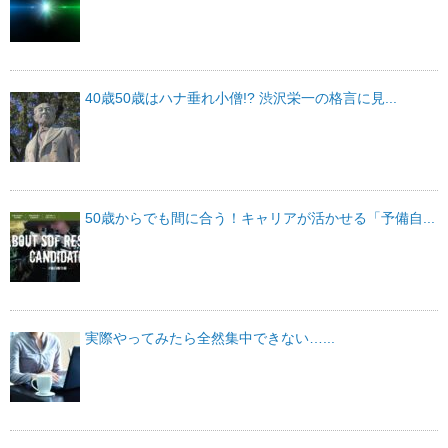
40歳50歳はハナ垂れ小僧!? 渋沢栄一の格言に見...
50歳からでも間に合う！キャリアが活かせる「予備自...
実際やってみたら全然集中できない…...