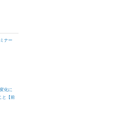
ミナー
変化に
こと【前