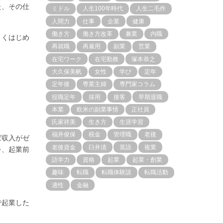
た、その仕
ミドル
人生100年時代
人生二毛作
人間力
仕事
企業
健康
働き方
働き方改革
兼業
内職
さくはじめ
再就職
再雇用
副業
営業
在宅ワーク
在宅勤務
塚本恭之
大久保美帆
女性
学び
定年
定年後
専業主婦
専門家コラム
役職定年
採用
接客
早期退職
本業
欧米の副業事情
正社員
氏家祥美
生き方
生涯学習
福井俊保
税金
管理職
老後
ば収入がゼ
老後資金
臼井清
英語
複業
を、起業前
語学力
資格
起業
起業・創業
趣味
転職
転職体験談
転職活動
適性
金融
で起業した