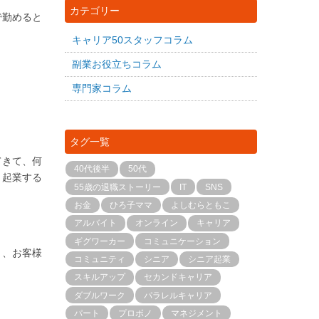
カテゴリー
で勤めると
キャリア50スタッフコラム
副業お役立ちコラム
専門家コラム
。
タグ一覧
てきて、何
40代後半
50代
、起業する
55歳の退職ストーリー
IT
SNS
お金
ひろ子ママ
よしむらともこ
アルバイト
オンライン
キャリア
ギグワーカー
コミュニケーション
く、お客様
コミュニティ
シニア
シニア起業
スキルアップ
セカンドキャリア
ダブルワーク
パラレルキャリア
パート
プロボノ
マネジメント