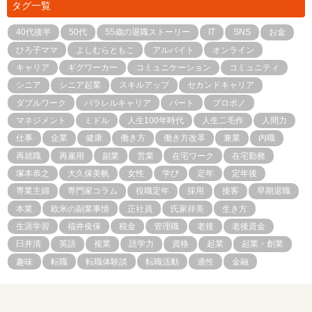
タグ一覧
40代後半
50代
55歳の退職ストーリー
IT
SNS
お金
ひろ子ママ
よしむらともこ
アルバイト
オンライン
キャリア
ギグワーカー
コミュニケーション
コミュニティ
シニア
シニア起業
スキルアップ
セカンドキャリア
ダブルワーク
パラレルキャリア
パート
プロボノ
マネジメント
ミドル
人生100年時代
人生二毛作
人間力
仕事
企業
健康
働き方
働き方改革
兼業
内職
再就職
再雇用
副業
営業
在宅ワーク
在宅勤務
塚本恭之
大久保美帆
女性
学び
定年
定年後
専業主婦
専門家コラム
役職定年
採用
接客
早期退職
本業
欧米の副業事情
正社員
氏家祥美
生き方
生涯学習
福井俊保
税金
管理職
老後
老後資金
臼井清
英語
複業
語学力
資格
起業
起業・創業
趣味
転職
転職体験談
転職活動
適性
金融