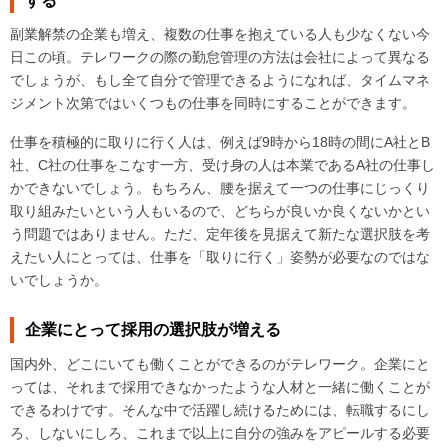
する
副業解禁の企業も増え、複数の仕事を抱えている人も少なくない今
日この頃。テレワークの際の勤怠管理の方法は会社によって異なる
でしょうが、もし全て自分で管理できるようになれば、タイムマネ
ジメント次第ではいくつもの仕事を同時にすることができます。
仕事を積極的に取りに行く人は、例えば9時から18時の間にA社とB
社、C社の仕事をこなす一方、受け身の人は本業であるA社の仕事し
かできないでしょう。もちろん、腰を据えて一つの仕事にじっくり
取り組みたいという人もいるので、どちらが良いか良くないかとい
う問題ではありません。ただ、定年後を見据えて新たな選択肢を考
えたい人にとっては、仕事を「取りに行く」姿勢が必要なのではな
いでしょうか。
企業にとって採用の選択肢が増える
国内外、どこにいても働くことができるのがテレワーク。企業にと
っては、それまで採用できなかったような人材と一緒に働くことが
できるわけです。そんな中で活躍し続けるためには、転職するにし
ろ、しないにしろ、これまで以上に自分の強みをアピールする必要