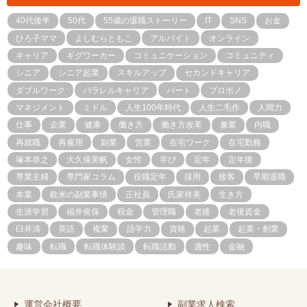
40代後半
50代
55歳の退職ストーリー
IT
SNS
お金
ひろ子ママ
よしむらともこ
アルバイト
オンライン
キャリア
ギグワーカー
コミュニケーション
コミュニティ
シニア
シニア起業
スキルアップ
セカンドキャリア
ダブルワーク
パラレルキャリア
パート
プロボノ
マネジメント
ミドル
人生100年時代
人生二毛作
人間力
仕事
企業
健康
働き方
働き方改革
兼業
内職
再就職
再雇用
副業
営業
在宅ワーク
在宅勤務
塚本恭之
大久保美帆
女性
学び
定年
定年後
専業主婦
専門家コラム
役職定年
採用
接客
早期退職
本業
欧米の副業事情
正社員
氏家祥美
生き方
生涯学習
福井俊保
税金
管理職
老後
老後資金
臼井清
英語
複業
語学力
資格
起業
起業・創業
趣味
転職
転職体験談
転職活動
適性
金融
運営会社概要
副業求人検索