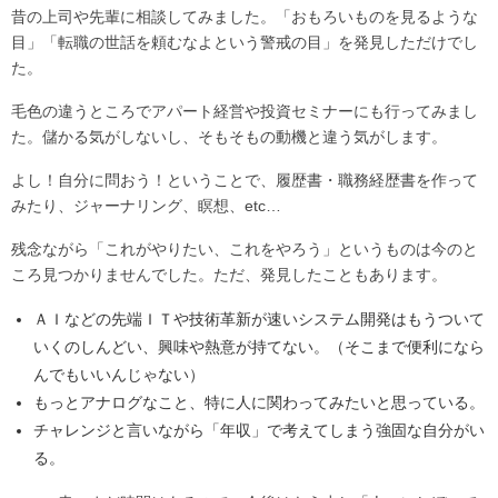
昔の上司や先輩に相談してみました。「おもろいものを見るような
目」「転職の世話を頼むなよという警戒の目」を発見しただけでし
た。
毛色の違うところでアパート経営や投資セミナーにも行ってみまし
た。儲かる気がしないし、そもそもの動機と違う気がします。
よし！自分に問おう！ということで、履歴書・職務経歴書を作って
みたり、ジャーナリング、瞑想、etc…
残念ながら「これがやりたい、これをやろう」というものは今のと
ころ見つかりませんでした。ただ、発見したこともあります。
ＡＩなどの先端ＩＴや技術革新が速いシステム開発はもうついて
いくのしんどい、興味や熱意が持てない。（そこまで便利になら
んでもいいんじゃない）
もっとアナログなこと、特に人に関わってみたいと思っている。
チャレンジと言いながら「年収」で考えてしまう強固な自分がい
る。