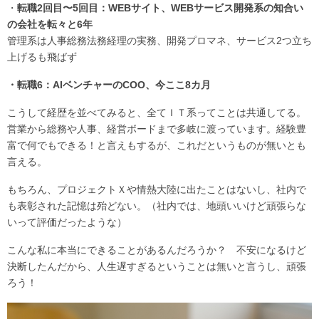
・
転職2回目〜5回目：WEBサイト、WEBサービス開発系の知合い
の会社を転々と6年
管理系は人事総務法務経理の実務、開発プロマネ、サービス2つ立ち
上げるも飛ばず
・転職6：AIベンチャーのCOO、今ここ8カ月
こうして経歴を並べてみると、全てＩＴ系ってことは共通してる。
営業から総務や人事、経営ボードまで多岐に渡っています。経験豊
富で何でもできる！と言えもするが、これだというものが無いとも
言える。
もちろん、プロジェクトＸや情熱大陸に出たことはないし、社内で
も表彰された記憶は殆どない。（社内では、地頭いいけど頑張らな
いって評価だったような）
こんな私に本当にできることがあるんだろうか？ 不安になるけど
決断したんだから、人生遅すぎるということは無いと言うし、頑張
ろう！