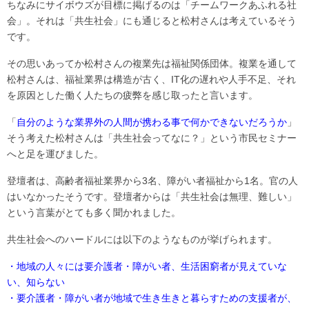
ちなみにサイボウズが目標に掲げるのは「チームワークあふれる社
会」。それは「共生社会」にも通じると松村さんは考えているそう
です。
その思いあってか松村さんの複業先は福祉関係団体。複業を通して
松村さんは、福祉業界は構造が古く、IT化の遅れや人手不足、それ
を原因とした働く人たちの疲弊を感じ取ったと言います。
「
自分のような業界外の人間が携わる事で何かできないだろうか
」
そう考えた松村さんは「共生社会ってなに？」という市民セミナー
へと足を運びました。
登壇者は、高齢者福祉業界から3名、障がい者福祉から1名。官の人
はいなかったそうです。登壇者からは「共生社会は無理、難しい」
という言葉がとても多く聞かれました。
共生社会へのハードルには以下のようなものが挙げられます。
・地域の人々には要介護者・障がい者、生活困窮者が見えていな
い、知らない
・要介護者・障がい者が地域で生き生きと暮らすための支援者が、