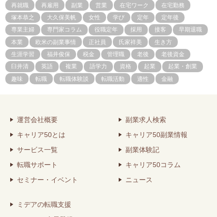
再就職
再雇用
副業
営業
在宅ワーク
在宅勤務
塚本恭之
大久保美帆
女性
学び
定年
定年後
専業主婦
専門家コラム
役職定年
採用
接客
早期退職
本業
欧米の副業事情
正社員
氏家祥美
生き方
生涯学習
福井俊保
税金
管理職
老後
老後資金
臼井清
英語
複業
語学力
資格
起業
起業・創業
趣味
転職
転職体験談
転職活動
適性
金融
運営会社概要
副業求人検索
キャリア50とは
キャリア50副業情報
サービス一覧
副業体験記
転職サポート
キャリア50コラム
セミナー・イベント
ニュース
ミデアの転職支援