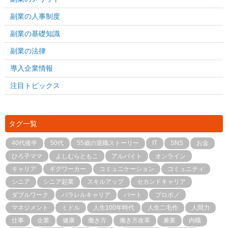
副業の人事制度
副業の基礎知識
副業の法律
導入企業情報
注目トピックス
タグ一覧
40代後半
50代
55歳の退職ストーリー
IT
SNS
お金
ひろ子ママ
よしむらともこ
アルバイト
オンライン
キャリア
ギグワーカー
コミュニケーション
コミュニティ
シニア
シニア起業
スキルアップ
セカンドキャリア
ダブルワーク
パラレルキャリア
パート
プロボノ
マネジメント
ミドル
人生100年時代
人生二毛作
人間力
仕事
企業
健康
働き方
働き方改革
兼業
内職