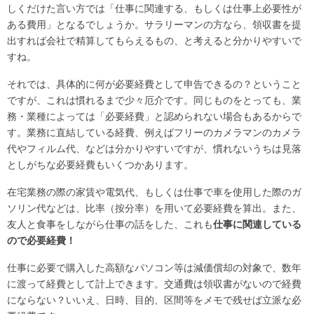
しくだけた言い方では「仕事に関連する、もしくは仕事上必要性が
ある費用」となるでしょうか。サラリーマンの方なら、領収書を提
出すれば会社で精算してもらえるもの、と考えると分かりやすいで
すね。
それでは、具体的に何が必要経費として申告できるの？ということ
ですが、これは慣れるまで少々厄介です。同じものをとっても、業
務・業種によっては「必要経費」と認められない場合もあるからで
す。業務に直結している経費、例えばフリーのカメラマンのカメラ
代やフィルム代、などは分かりやすいですが、慣れないうちは見落
としがちな必要経費もいくつかあります。
在宅業務の際の家賃や電気代、もしくは仕事で車を使用した際のガ
ソリン代などは、比率（按分率）を用いて必要経費を算出。また、
友人と食事をしながら仕事の話をした、これも
仕事に関連している
ので必要経費！
仕事に必要で購入した高額なパソコン等は減価償却の対象で、数年
に渡って経費として計上できます。交通費は領収書がないので経費
にならない？いいえ、日時、目的、区間等をメモで残せば立派な必