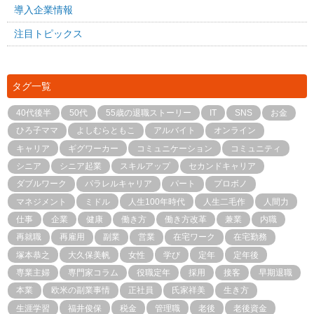
導入企業情報
注目トピックス
タグ一覧
40代後半
50代
55歳の退職ストーリー
IT
SNS
お金
ひろ子ママ
よしむらともこ
アルバイト
オンライン
キャリア
ギグワーカー
コミュニケーション
コミュニティ
シニア
シニア起業
スキルアップ
セカンドキャリア
ダブルワーク
パラレルキャリア
パート
プロボノ
マネジメント
ミドル
人生100年時代
人生二毛作
人間力
仕事
企業
健康
働き方
働き方改革
兼業
内職
再就職
再雇用
副業
営業
在宅ワーク
在宅勤務
塚本恭之
大久保美帆
女性
学び
定年
定年後
専業主婦
専門家コラム
役職定年
採用
接客
早期退職
本業
欧米の副業事情
正社員
氏家祥美
生き方
生涯学習
福井俊保
税金
管理職
老後
老後資金