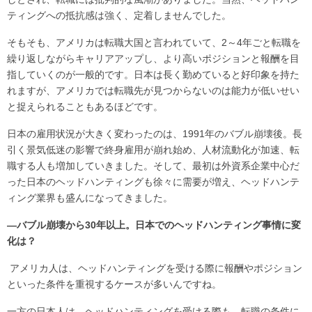
ティングへの抵抗感は強く、定着しませんでした。
そもそも、アメリカは転職大国と言われていて、2～4年ごと転職を
繰り返しながらキャリアアップし、より高いポジションと報酬を目
指していくのが一般的です。日本は長く勤めていると好印象を持た
れますが、アメリカでは転職先が見つからないのは能力が低いせい
と捉えられることもあるほどです。
日本の雇用状況が大きく変わったのは、1991年のバブル崩壊後。長
引く景気低迷の影響で終身雇用が崩れ始め、人材流動化が加速、転
職する人も増加していきました。そして、最初は外資系企業中心だ
った日本のヘッドハンティングも徐々に需要が増え、ヘッドハンテ
ィング業界も盛んになってきました。
―バブル崩壊から30年以上。日本でのヘッドハンティング事情に変
化は？
アメリカ人は、ヘッドハンティングを受ける際に報酬やポジション
といった条件を重視するケースが多いんですね。
一方の日本人は、ヘッドハンティングを受ける際も、転職の条件に