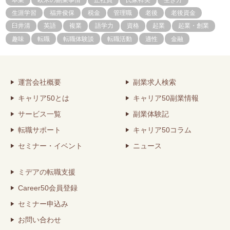
生涯学習
福井俊保
税金
管理職
老後
老後資金
臼井清
英語
複業
語学力
資格
起業
起業・創業
趣味
転職
転職体験談
転職活動
適性
金融
運営会社概要
副業求人検索
キャリア50とは
キャリア50副業情報
サービス一覧
副業体験記
転職サポート
キャリア50コラム
セミナー・イベント
ニュース
ミデアの転職支援
Career50会員登録
セミナー申込み
お問い合わせ