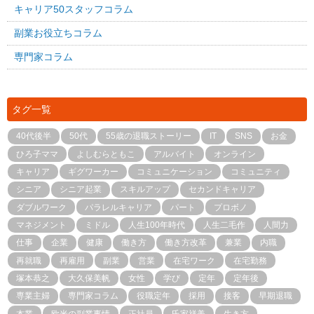
キャリア50スタッフコラム
副業お役立ちコラム
専門家コラム
タグ一覧
40代後半
50代
55歳の退職ストーリー
IT
SNS
お金
ひろ子ママ
よしむらともこ
アルバイト
オンライン
キャリア
ギグワーカー
コミュニケーション
コミュニティ
シニア
シニア起業
スキルアップ
セカンドキャリア
ダブルワーク
パラレルキャリア
パート
プロボノ
マネジメント
ミドル
人生100年時代
人生二毛作
人間力
仕事
企業
健康
働き方
働き方改革
兼業
内職
再就職
再雇用
副業
営業
在宅ワーク
在宅勤務
塚本恭之
大久保美帆
女性
学び
定年
定年後
専業主婦
専門家コラム
役職定年
採用
接客
早期退職
本業
欧米の副業事情
正社員
氏家祥美
生き方