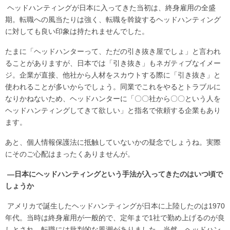
ヘッドハンティングが日本に入ってきた当初は、終身雇用の全盛
期。転職への風当たりは強く、転職を斡旋するヘッドハンティング
に対しても良い印象は持たれませんでした。
たまに「ヘッドハンターって、ただの引き抜き屋でしょ」と言われ
ることがありますが、日本では「引き抜き」もネガティブなイメー
ジ。企業が直接、他社から人材をスカウトする際に「引き抜き」と
使われることが多いからでしょう。同業でこれをやるとトラブルに
なりかねないため、ヘッドハンターに「〇〇社から〇〇という人を
ヘッドハンティングしてきて欲しい」と指名で依頼する企業もあり
ます。
あと、個人情報保護法に抵触していないかの疑念でしょうね。実際
にそのご心配はまったくありませんが。
―日本にヘッドハンティングという手法が入ってきたのはいつ頃で
しょうか
アメリカで誕生したヘッドハンティングが日本に上陸したのは1970
年代。当時は終身雇用が一般的で、定年まで1社で勤め上げるのが良
しとされ、転職には批判的な風潮がありました。当然、ヘッドハン