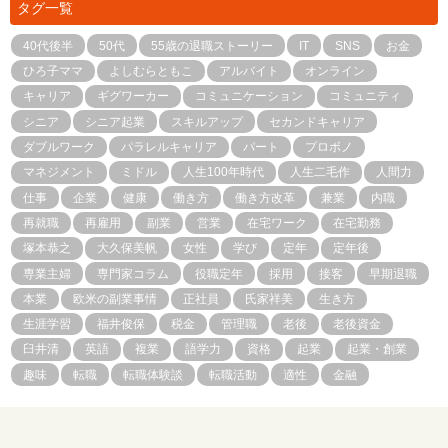
タグ一覧
40代後半
50代
55歳の退職ストーリー
IT
SNS
お金
ひろ子ママ
よしむらともこ
アルバイト
オンライン
キャリア
ギグワーカー
コミュニケーション
コミュニティ
シニア
シニア起業
スキルアップ
セカンドキャリア
ダブルワーク
パラレルキャリア
パート
プロボノ
マネジメント
ミドル
人生100年時代
人生二毛作
人間力
仕事
企業
健康
働き方
働き方改革
兼業
内職
再就職
再雇用
副業
営業
在宅ワーク
在宅勤務
塚本恭之
大久保美帆
女性
学び
定年
定年後
専業主婦
専門家コラム
役職定年
採用
接客
早期退職
本業
欧米の副業事情
正社員
氏家祥美
生き方
生涯学習
福井俊保
税金
管理職
老後
老後資金
臼井清
英語
複業
語学力
資格
起業
起業・創業
趣味
転職
転職体験談
転職活動
適性
金融