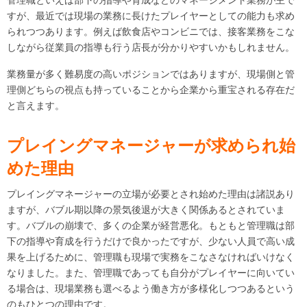
管理職といえば部下の指導や育成などのマネージメント業務が主で
すが、最近では現場の業務に長けたプレイヤーとしての能力も求め
られつつあります。例えば飲食店やコンビニでは、接客業務をこな
しながら従業員の指導も行う店長が分かりやすいかもしれません。
業務量が多く難易度の高いポジションではありますが、現場側と管
理側どちらの視点も持っていることから企業から重宝される存在だ
と言えます。
プレイングマネージャーが求められ始
めた理由
プレイングマネージャーの立場が必要とされ始めた理由は諸説あり
ますが、バブル期以降の景気後退が大きく関係あるとされていま
す。バブルの崩壊で、多くの企業が経営悪化。もともと管理職は部
下の指導や育成を行うだけで良かったですが、少ない人員で高い成
果を上げるために、管理職も現場で実務をこなさなければいけなく
なりました。また、管理職であっても自分がプレイヤーに向いてい
る場合は、現場業務も選べるよう働き方が多様化しつつあるという
のもひとつの理由です。