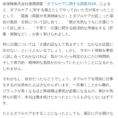
命保険株式会社連携調査「
ダブルケアに関する調査2018
」による
と、ダブルケア に対する備えとしてやっておいた方が良かったこと
として、「親族（両親や兄弟姉妹など）とダブルケアが起こった場
合の負担・分担について話し合う」、「親が元気なうちに介護につ
いて話し合う」、「子育て・介護に関する経済的な準備をする（貯
蓄・保険など）」が多く挙げられました。
特に介護については「介護の話なんて気まずくて、なかなか話題に
出せない」という人もいるでしょう。しかし、サポート体制を事前
に話し合っておかなければ、気がついたら特定の人にだけ時間的、
そして体力的・精神的な負担がかかっていたということになるかも
しれません。
それがもし、自分だったらどうでしょう。ダブルケアを理由に仕事
をするのを辞めた人は少なからずいます。一旦働くことから離れ、
ブランクが長くなるほど再就職は勇気が必要になるもの。家計や気
持ちの面で、本当は働き続けたかったという人も少なくないはずで
す。
たとえダブルケアをすることになったとしても、家計に穴を開けな