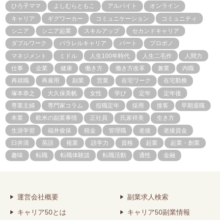
ひろ子ママ
よしむらともこ
アルバイト
オンライン
キャリア
ギグワーカー
コミュニケーション
コミュニティ
シニア
シニア起業
スキルアップ
セカンドキャリア
ダブルワーク
パラレルキャリア
パート
プロボノ
マネジメント
ミドル
人生100年時代
人生二毛作
人間力
仕事
企業
健康
働き方
働き方改革
兼業
内職
再就職
再雇用
副業
営業
在宅ワーク
在宅勤務
塚本恭之
大久保美帆
女性
学び
定年
定年後
専業主婦
専門家コラム
役職定年
採用
接客
早期退職
本業
欧米の副業事情
正社員
氏家祥美
生き方
生涯学習
福井俊保
税金
管理職
老後
老後資金
臼井清
英語
複業
語学力
資格
起業
起業・創業
趣味
転職
転職体験談
転職活動
適性
金融
運営会社概要
副業求人検索
キャリア50とは
キャリア50副業情報