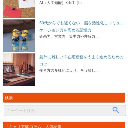
AI（人工知能）やIoT（In…
50代からでも遅くない！脳を活性化しコミュニ
ケーション力を高める記憶力
企画力、営業力、集中力や理解力…
意外に難しい？在宅勤務をうまく進めるための
コツ
働き方の多様化により、そう珍し…
検索
「キャリア50コラム」人気記事