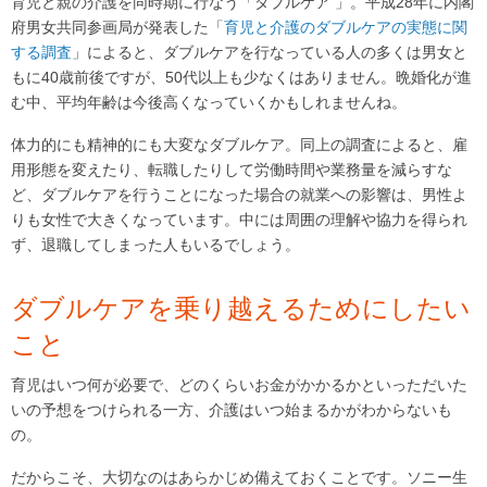
育児と親の介護を同時期に行なう「ダブルケア 」。平成28年に内閣
府男女共同参画局が発表した「
育児と介護のダブルケアの実態に関
する調査
」によると、ダブルケアを行なっている人の多くは男女と
もに40歳前後ですが、50代以上も少なくはありません。晩婚化が進
む中、平均年齢は今後高くなっていくかもしれませんね。
体力的にも精神的にも大変なダブルケア。同上の調査によると、雇
用形態を変えたり、転職したりして労働時間や業務量を減らすな
ど、ダブルケアを行うことになった場合の就業への影響は、男性よ
りも女性で大きくなっています。中には周囲の理解や協力を得られ
ず、退職してしまった人もいるでしょう。
ダブルケアを乗り越えるためにしたい
こと
育児はいつ何が必要で、どのくらいお金がかかるかといっただいた
いの予想をつけられる一方、介護はいつ始まるかがわからないも
の。
だからこそ、大切なのはあらかじめ備えておくことです。ソニー生