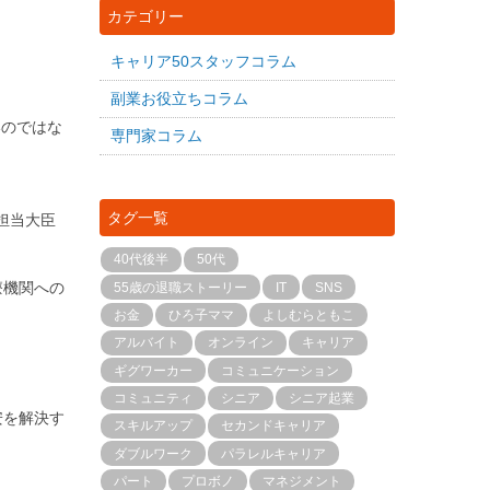
カテゴリー
キャリア50スタッフコラム
副業お役立ちコラム
いのではな
専門家コラム
タグ一覧
担当大臣
40代後半
50代
療機関への
55歳の退職ストーリー
IT
SNS
お金
ひろ子ママ
よしむらともこ
アルバイト
オンライン
キャリア
ギグワーカー
コミュニケーション
コミュニティ
シニア
シニア起業
安を解決す
スキルアップ
セカンドキャリア
ダブルワーク
パラレルキャリア
パート
プロボノ
マネジメント