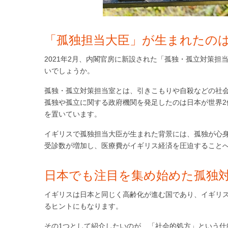
「孤独担当大臣」が生まれたの
2021年2月、内閣官房に新設された「孤独・孤立対策
いでしょうか。
孤独・孤立対策担当室とは、引きこもりや自殺などの社
孤独や孤立に関する政府機関を発足したのは日本が世界2
を置いています。
イギリスで孤独担当大臣が生まれた背景には、孤独が心
受診数が増加し、医療費がイギリス経済を圧迫すること
日本でも注目を集め始めた孤独
イギリスは日本と同じく高齢化が進む国であり、イギリ
るヒントにもなります。
その1つとして紹介したいのが、「社会的処方」という仕