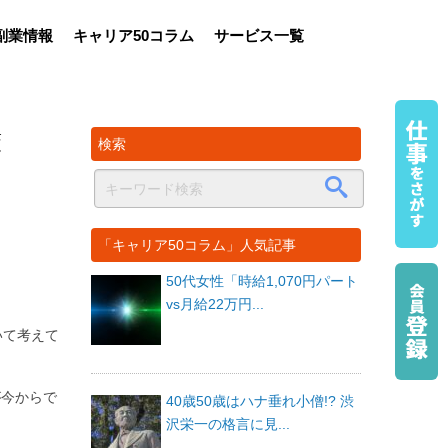
副業情報
キャリア50コラム
サービス一覧
策
検索
「キャリア50コラム」人気記事
50代女性「時給1,070円パート
vs月給22万円...
いて考えて
が今からで
40歳50歳はハナ垂れ小僧!? 渋
沢栄一の格言に見...