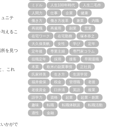
ミドル
人生100年時代
人生二毛作
人間力
仕事
企業
健康
ミュニテ
働き方
働き方改革
兼業
内職
再就職
再雇用
副業
営業
を与えるこ
在宅ワーク
在宅勤務
塚本恭之
大久保美帆
女性
学び
定年
場所を見つ
定年後
専業主婦
専門家コラム
役職定年
採用
接客
早期退職
本業
欧米の副業事情
正社員
と、これ
氏家祥美
生き方
生涯学習
福井俊保
税金
管理職
老後
老後資金
臼井清
英語
複業
語学力
資格
起業
起業・創業
趣味
転職
転職体験談
転職活動
適性
金融
はいかがで