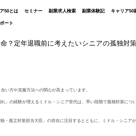
ア50とは
セミナー
副業求人検索
副業体験記
キャリア50
ポート
任命？定年退職前に考えたいシニアの孤独対
き合い方や克服方法への関心が高まっています。
別れ」の経験が増えるミドル・シニア世代は、早い段階で孤独対策につ
「孤独・孤立対策担当大臣」の存在に注目するとともに、ミドル・シニア