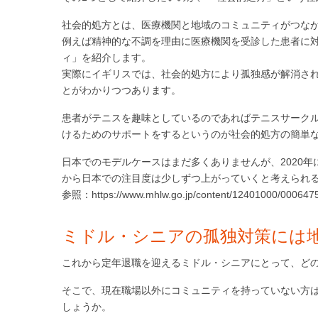
社会的処方とは、医療機関と地域のコミュニティがつな
例えば精神的な不調を理由に医療機関を受診した患者に
ィ」を紹介します。
実際にイギリスでは、社会的処方により孤独感が解消さ
とがわかりつつあります。
患者がテニスを趣味としているのであればテニスサーク
けるためのサポートをするというのが社会的処方の簡単
日本でのモデルケースはまだ多くありませんが、2020
から日本での注目度は少しずつ上がっていくと考えられ
参照：https://www.mhlw.go.jp/content/12401000/0006475
ミドル・シニアの孤独対策には
これから定年退職を迎えるミドル・シニアにとって、ど
そこで、現在職場以外にコミュニティを持っていない方
しょうか。