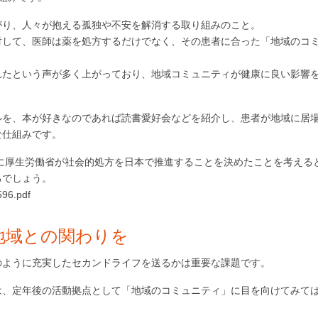
がり、人々が抱える孤独や不安を解消する取り組みのこと。
対して、医師は薬を処方するだけでなく、その患者に合った「地域のコ
れたという声が多く上がっており、地域コミュニティが健康に良い影響
ルを、本が好きなのであれば読書愛好会などを紹介し、患者が地域に居
な仕組みです。
年に厚生労働省が社会的処方を日本で推進することを決めたことを考える
るでしょう。
96.pdf
地域との関わりを
のように充実したセカンドライフを送るかは重要な課題です。
は、定年後の活動拠点として「地域のコミュニティ」に目を向けてみて