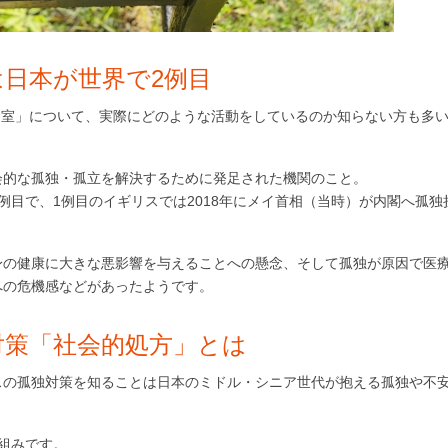
は日本が世界で
2
例目
担当室」について、実際にどのような活動をしているのか知らない方も多
会的な孤独・孤立を解決するために発足された機関のこと。
例目で、1例目のイギリスでは2018年にメイ首相（当時）が内閣へ孤独
身の健康に大きな悪影響を与えることへの懸念、そして孤独が原因で医
への危機感などがあったようです。
対策「社会的処方」とは
スの孤独対策を知ることは日本のミドル・シニア世代が抱える孤独や不
組みです。