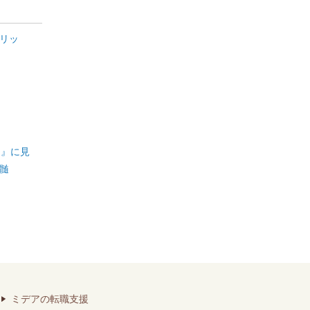
リッ
ん』に見
髄
ミデアの転職支援