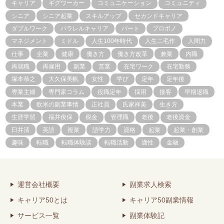
キャリア
ギグワーカー
コミュニケーション
コミュニティ
シニア
シニア起業
スキルアップ
セカンドキャリア
ダブルワーク
パラレルキャリア
パート
プロボノ
マネジメント
ミドル
人生100年時代
人生二毛作
人間力
仕事
企業
健康
働き方
働き方改革
兼業
内職
再就職
再雇用
副業
営業
在宅ワーク
在宅勤務
塚本恭之
大久保美帆
女性
学び
定年
定年後
専業主婦
専門家コラム
役職定年
採用
接客
早期退職
本業
欧米の副業事情
正社員
氏家祥美
生き方
生涯学習
福井俊保
税金
管理職
老後
老後資金
臼井清
英語
複業
語学力
資格
起業
起業・創業
趣味
転職
転職体験談
転職活動
適性
金融
運営会社概要
副業求人検索
キャリア50とは
キャリア50副業情報
サービス一覧
副業体験記