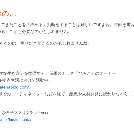
のの…
けてきたことを「辞める」判断をすることは難しいですよね。年齢を重
める」ことも必要なのかもしれません。
があるのは、幸せだと言えるのかもしれませんね。
。
ママな生き方」を準備する、仮想スナック「ひろこ」のオーナー
多拠点生活に向けて活動中。
hatenablog.com/
界でのコーディネーターなどを経て、組織や人材開発に携わりながら、
ひろ子ママ（ブラックver）
arrier/hirokomama/