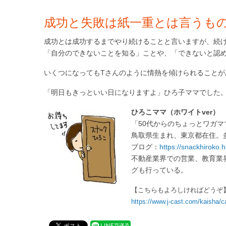
成功と失敗は紙一重とは言うも
成功とは成功するまでやり続けることと言いますが、続
「自分のできないことを知る」ことや、「できないと認
いくつになってもTさんのように情熱を傾けられること
「明日もきっといい日になりますよ」ひろ子ママでした
ひろこママ（ホワイトver）
「50代からのちょっとワガ
鳥取県生まれ、東京都在住。
ブログ：
https://snackhiroko.
不動産業界での営業、教育業
グも行っている。
【こちらもよろしければどうぞ】
https://www.j-cast.com/kaisha/c