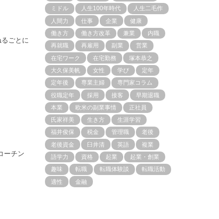
ミドル
人生100年時代
人生二毛作
人間力
仕事
企業
健康
働き方
働き方改革
兼業
内職
ねるごとに
再就職
再雇用
副業
営業
在宅ワーク
在宅勤務
塚本恭之
大久保美帆
女性
学び
定年
定年後
専業主婦
専門家コラム
役職定年
採用
接客
早期退職
本業
欧米の副業事情
正社員
氏家祥美
生き方
生涯学習
福井俊保
税金
管理職
老後
老後資金
臼井清
英語
複業
コーチン
語学力
資格
起業
起業・創業
趣味
転職
転職体験談
転職活動
適性
金融