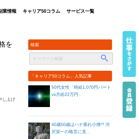
副業情報
キャリア50コラム
サービス一覧
格を
検索
「キャリア50コラム」人気記事
50代女性「時給1,070円パート
vs月給22万円...
申し上げ
40歳50歳はハナ垂れ小僧!? 渋
沢栄一の格言に見...