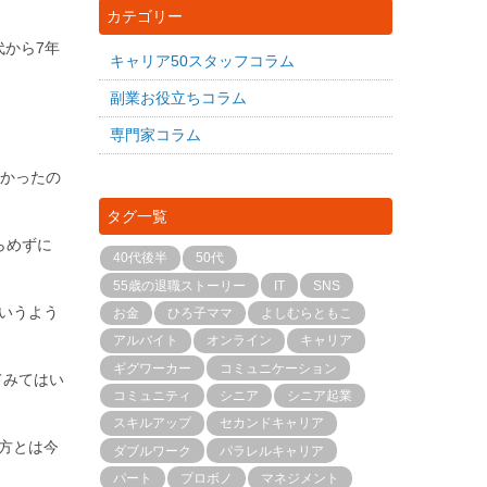
カテゴリー
代から7年
キャリア50スタッフコラム
副業お役立ちコラム
専門家コラム
長かったの
タグ一覧
らめずに
40代後半
50代
55歳の退職ストーリー
IT
SNS
いうよう
お金
ひろ子ママ
よしむらともこ
アルバイト
オンライン
キャリア
ギグワーカー
コミュニケーション
てみてはい
コミュニティ
シニア
シニア起業
スキルアップ
セカンドキャリア
方とは今
ダブルワーク
パラレルキャリア
パート
プロボノ
マネジメント