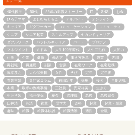
タグ一覧
40代後半
50代
55歳の退職ストーリー
IT
SNS
お金
ひろ子ママ
よしむらともこ
アルバイト
オンライン
キャリア
ギグワーカー
コミュニケーション
コミュニティ
シニア
シニア起業
スキルアップ
セカンドキャリア
ダブルワーク
パラレルキャリア
パート
プロボノ
マネジメント
ミドル
人生100年時代
人生二毛作
人間力
仕事
企業
健康
働き方
働き方改革
兼業
内職
再就職
再雇用
副業
営業
在宅ワーク
在宅勤務
塚本恭之
大久保美帆
女性
学び
定年
定年後
専業主婦
専門家コラム
役職定年
採用
接客
早期退職
本業
欧米の副業事情
正社員
氏家祥美
生き方
生涯学習
福井俊保
税金
管理職
老後
老後資金
臼井清
英語
複業
語学力
資格
起業
起業・創業
趣味
転職
転職体験談
転職活動
適性
金融