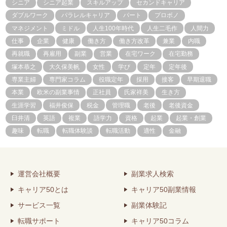
シニア
シニア起業
スキルアップ
セカンドキャリア
ダブルワーク
パラレルキャリア
パート
プロボノ
マネジメント
ミドル
人生100年時代
人生二毛作
人間力
仕事
企業
健康
働き方
働き方改革
兼業
内職
再就職
再雇用
副業
営業
在宅ワーク
在宅勤務
塚本恭之
大久保美帆
女性
学び
定年
定年後
専業主婦
専門家コラム
役職定年
採用
接客
早期退職
本業
欧米の副業事情
正社員
氏家祥美
生き方
生涯学習
福井俊保
税金
管理職
老後
老後資金
臼井清
英語
複業
語学力
資格
起業
起業・創業
趣味
転職
転職体験談
転職活動
適性
金融
運営会社概要
副業求人検索
キャリア50とは
キャリア50副業情報
サービス一覧
副業体験記
転職サポート
キャリア50コラム