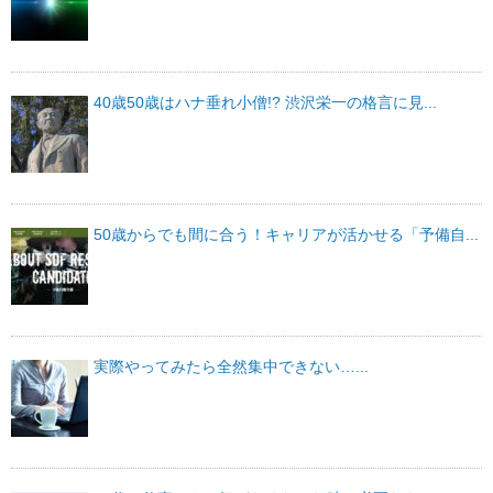
40歳50歳はハナ垂れ小僧!? 渋沢栄一の格言に見...
50歳からでも間に合う！キャリアが活かせる「予備自...
実際やってみたら全然集中できない…...