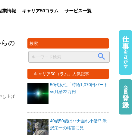
副業情報
キャリア50コラム
サービス一覧
からの
検索
「キャリア50コラム」人気記事
50代女性「時給1,070円パート
vs月給22万円...
申し上げ
40歳50歳はハナ垂れ小僧!? 渋
沢栄一の格言に見...