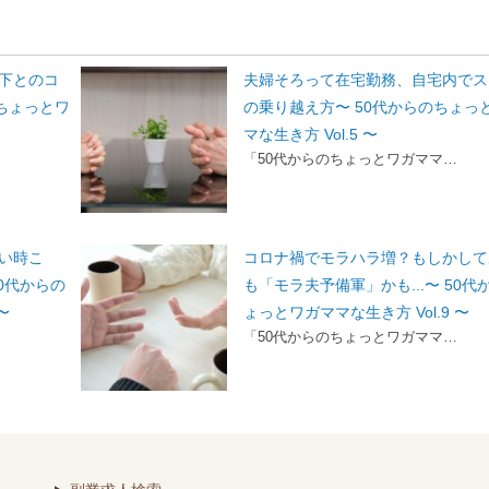
下とのコ
夫婦そろって在宅勤務、自宅内でス
のちょっとワ
の乗り越え方〜 50代からのちょっ
マな生き方 Vol.5 〜
「50代からのちょっとワガママ…
い時こ
コロナ禍でモラハラ増？もしかして
0代からの
も「モラ夫予備軍」かも...〜 50代
〜
ょっとワガママな生き方 Vol.9 〜
「50代からのちょっとワガママ…