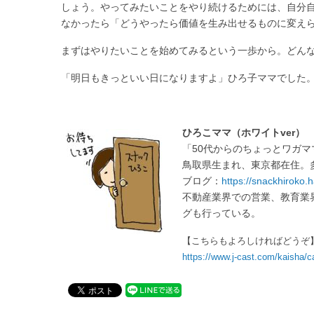
しょう。やってみたいことをやり続けるためには、自分
なかったら「どうやったら価値を生み出せるものに変え
まずはやりたいことを始めてみるという一歩から。どん
「明日もきっといい日になりますよ」ひろ子ママでした
ひろこママ（ホワイトver）
「50代からのちょっとワガ
鳥取県生まれ、東京都在住。
ブログ：
https://snackhiroko.
不動産業界での営業、教育業
グも行っている。
【こちらもよろしければどうぞ】
https://www.j-cast.com/kaisha/c