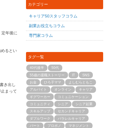
カテゴリー
キャリア50スタッフコラム
副業お役立ちコラム
、定年後に
専門家コラム
始めるとい
タグ一覧
40代後半
50代
55歳の退職ストーリー
IT
SNS
お金
ひろ子ママ
よしむらともこ
個書き出し
アルバイト
オンライン
キャリア
が止まって
ギグワーカー
コミュニケーション
コミュニティ
シニア
シニア起業
スキルアップ
セカンドキャリア
ダブルワーク
パラレルキャリア
パート
プロボノ
マネジメント