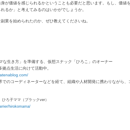
自身が価値を感じられるかということも必要だと思います。もし、価値
られるか」と考えてみるのはいかがでしょうか。
な副業を始められたのか、ぜひ教えてくださいね。
。
ママな生き方」を準備する、仮想スナック「ひろこ」のオーナー
多拠点生活に向けて活動中。
hatenablog.com/
界でのコーディネーターなどを経て、組織や人材開発に携わりながら、
ひろ子ママ（ブラックver）
arrier/hirokomama/