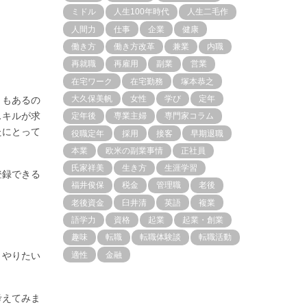
ミドル
人生100年時代
人生二毛作
人間力
仕事
企業
健康
働き方
働き方改革
兼業
内職
再就職
再雇用
副業
営業
在宅ワーク
在宅勤務
塚本恭之
大久保美帆
女性
学び
定年
ともあるの
スキルが求
定年後
専業主婦
専門家コラム
たにとって
役職定年
採用
接客
早期退職
本業
欧米の副業事情
正社員
氏家祥美
生き方
生涯学習
登録できる
福井俊保
税金
管理職
老後
老後資金
臼井清
英語
複業
語学力
資格
起業
起業・創業
趣味
転職
転職体験談
転職活動
くやりたい
適性
金融
考えてみま