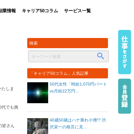
副業情報
キャリア50コラム
サービス一覧
検索
「キャリア50コラム」人気記事
50代女性「時給1,070円パート
いたしま
vs月給22万円...
0代でも挑
40歳50歳はハナ垂れ小僧!? 渋
の皆さん
沢栄一の格言に見...