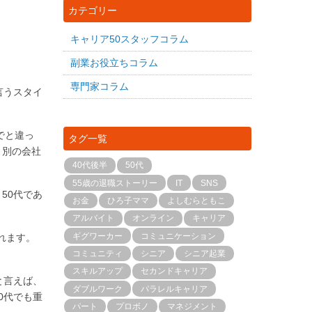
カテゴリー
キャリア50スタッフコラム
副業お役立ちコラム
専門家コラム
言うスタイ
でと違っ
タグ一覧
、別の会社
40代後半
50代
55歳の退職ストーリー
IT
SNS
50代であ
お金
ひろ子ママ
よしむらともこ
アルバイト
オンライン
キャリア
ギグワーカー
コミュニケーション
れます。
コミュニティ
シニア
シニア起業
スキルアップ
セカンドキャリア
と言えば、
ダブルワーク
パラレルキャリア
0代でも重
パート
プロボノ
マネジメント