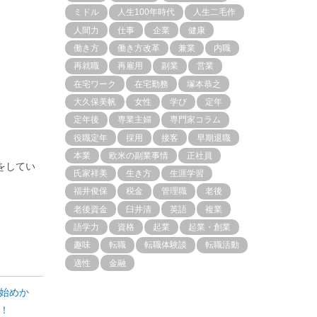
ミドル
人生100年時代
人生二毛作
人間力
仕事
企業
健康
働き方
働き方改革
兼業
内職
再就職
再雇用
副業
営業
在宅ワーク
在宅勤務
塚本恭之
大久保美帆
女性
学び
定年
定年後
専業主婦
専門家コラム
役職定年
採用
接客
早期退職
本業
欧米の副業事情
正社員
をしてい
氏家祥美
生き方
生涯学習
福井俊保
税金
管理職
老後
老後資金
臼井清
英語
複業
語学力
資格
起業
起業・創業
趣味
転職
転職体験談
転職活動
適性
金融
始めか
！