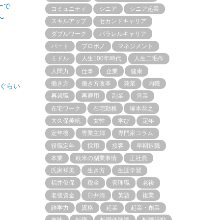
ーで
コミュニティ
シニア
シニア起業
〜
スキルアップ
セカンドキャリア
ダブルワーク
パラレルキャリア
パート
プロボノ
マネジメント
ミドル
人生100年時代
人生二毛作
人間力
仕事
企業
健康
働き方
働き方改革
兼業
内職
ぐらい
再就職
再雇用
副業
営業
在宅ワーク
在宅勤務
塚本恭之
大久保美帆
女性
学び
定年
定年後
専業主婦
専門家コラム
役職定年
採用
接客
早期退職
本業
欧米の副業事情
正社員
氏家祥美
生き方
生涯学習
福井俊保
税金
管理職
老後
老後資金
臼井清
英語
複業
語学力
資格
起業
起業・創業