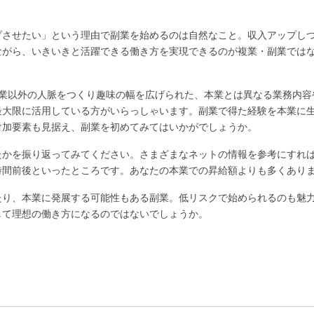
プさせたい」という理由で副業を始めるのは自然なこと。収入アップし
ながら、いきいきと活躍できる働き方を実現できるのが複業・副業では
本業以外の人脈をつくり趣味の幅を広げられた、本業とは異なる業務内容
最大限に活用している方がいらっしゃいます。副業で得た経験を本業に
付加要素も見据え、副業を初めてみてはいかがでしょうか。
たかを振り返ってみてください。さまざまなネットの情報を参考にすれ
時間前後といったところです。あなたの本業での昇給額よりも多くあり
たり、本業に発展する可能性もある副業。低リスクで始められるのも魅
して理想の働き方になるのではないでしょうか。