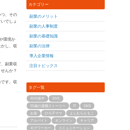
カテゴリー
つつ、その
副業のメリット
ないでしょ
副業の人事制度
副業の基礎知識
や環境か
生かし、収
副業の法律
導入企業情報
ば、副業収
注目トピックス
ませんか？
力です。収
タグ一覧
40代後半
50代
55歳の退職ストーリー
IT
SNS
お金
ひろ子ママ
よしむらともこ
アルバイト
オンライン
キャリア
ギグワーカー
コミュニケーション