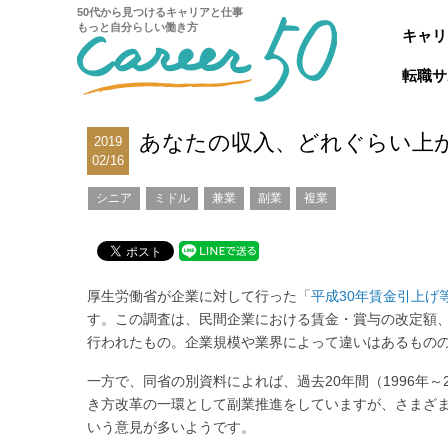
50代から見つけるキャリアと仕事
もっと自分らしい働き方
キャリ
転職サ
あなたの収入、どれぐらい上が
2019
02/16
シニア
ミドル
兼業
副業
複業
厚生労働省が企業に対して行った「
平成30年賃金引上げ
す。この調査は、民間企業における賃金・賞与の改定額、
行われたもの。企業規模や業界によって違いはあるものの、
一方で、同省の別資料によれば、過去20年間（1996年
き方改革の一環として副業推進をしていますが、さまざ
いう意見が多いようです。