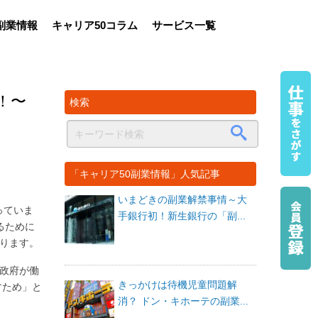
副業情報
キャリア50コラム
サービス一覧
！〜
検索
「キャリア50副業情報」人気記事
いまどきの副業解禁事情～大
っていま
手銀行初！新生銀行の「副...
るために
なります。
。政府が働
きっかけは待機児童問題解
すため」と
消？ ドン・キホーテの副業...