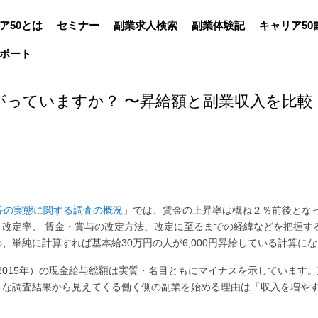
ア50とは
セミナー
副業求人検索
副業体験記
キャリア50
ポート
っていますか？ 〜昇給額と副業収入を比較
等の実態に関する調査の概況
」では、賃金の上昇率は概ね２％前後とな
改定率、 賃金・賞与の改定方法、改定に至るまでの経緯などを把握す
単純に計算すれば基本給30万円の人が6,000円昇給している計算に
～2015年）の現金給与総額は実質・名目ともにマイナスを示しています
まな調査結果から見えてくる働く側の副業を始める理由は「収入を増や