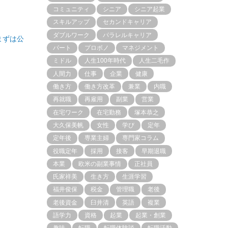
コミュニティ
シニア
シニア起業
スキルアップ
セカンドキャリア
ダブルワーク
パラレルキャリア
まずは公
パート
プロボノ
マネジメント
ミドル
人生100年時代
人生二毛作
人間力
仕事
企業
健康
働き方
働き方改革
兼業
内職
再就職
再雇用
副業
営業
在宅ワーク
在宅勤務
塚本恭之
大久保美帆
女性
学び
定年
定年後
専業主婦
専門家コラム
役職定年
採用
接客
早期退職
本業
欧米の副業事情
正社員
氏家祥美
生き方
生涯学習
福井俊保
税金
管理職
老後
老後資金
臼井清
英語
複業
語学力
資格
起業
起業・創業