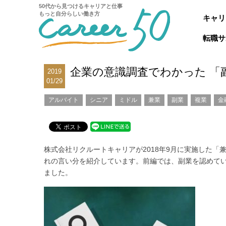
50代から見つけるキャリアと仕事
もっと自分らしい働き方
キャリ
転職サ
企業の意識調査でわかった 「
2019
01/29
アルバイト
シニア
ミドル
兼業
副業
複業
金
株式会社リクルートキャリアが2018年9月に実施した「
れの言い分を紹介しています。前編では、副業を認めて
ました。