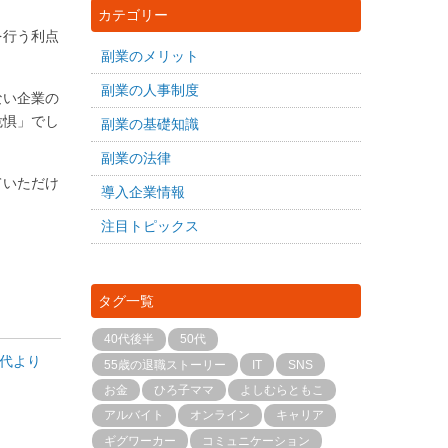
カテゴリー
を行う利点
副業のメリット
副業の人事制度
ない企業の
危惧」でし
副業の基礎知識
副業の法律
ていただけ
導入企業情報
注目トピックス
タグ一覧
40代後半
50代
代より
55歳の退職ストーリー
IT
SNS
お金
ひろ子ママ
よしむらともこ
アルバイト
オンライン
キャリア
ギグワーカー
コミュニケーション