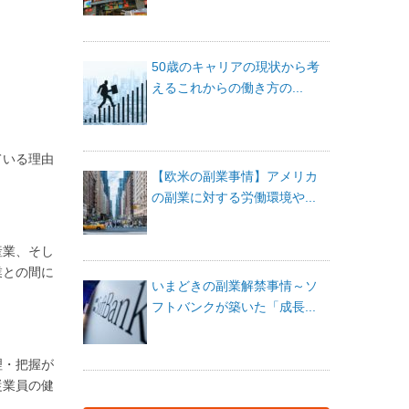
50歳のキャリアの現状から考
えるこれからの働き方の...
ている理由
【欧米の副業事情】アメリカ
の副業に対する労働環境や...
産業、そし
業との間に
いまどきの副業解禁事情～ソ
フトバンクが築いた「成長...
理・把握が
従業員の健