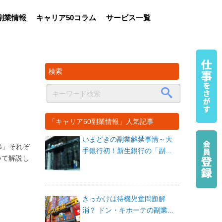
副業情報
キャリア50コラム
サービス一覧
検索
「キャリア50副業情報」人気記事
いまどきの副業解禁事情～大
G」それぞ
手銀行初！新生銀行の「副...
いて解説し
きっかけは待機児童問題解
消？ ドン・キホーテの副業...