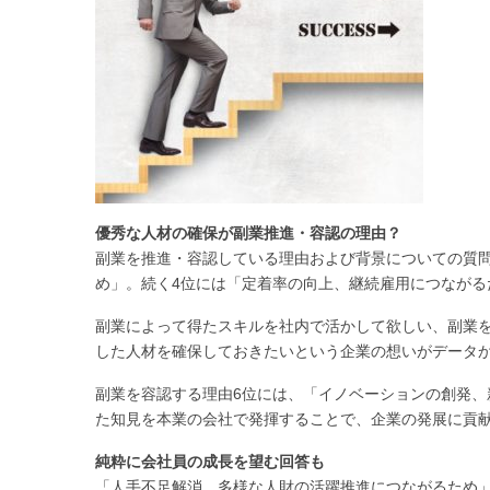
優秀な人材の確保が副業推進・容認の理由？
副業を推進・容認している理由および背景についての質
め」。続く4位には「定着率の向上、継続雇用につながる
副業によって得たスキルを社内で活かして欲しい、副業
した人材を確保しておきたいという企業の想いがデータ
副業を容認する理由6位には、「イノベーションの創発
た知見を本業の会社で発揮することで、企業の発展に貢
純粋に会社員の成長を望む回答も
「人手不足解消、多様な人財の活躍推進につながるため