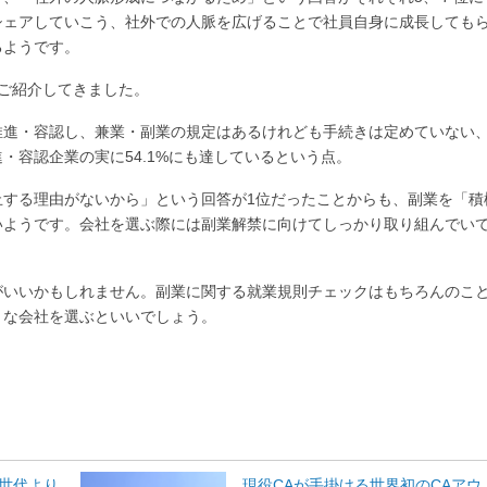
シェアしていこう、社外での人脈を広げることで社員自身に成長しても
るようです。
ご紹介してきました。
推進・容認し、兼業・副業の規定はあるけれども手続きは定めていない
・容認企業の実に54.1%にも達しているという点。
止する理由がないから」という回答が1位だったことからも、副業を「積
いようです。会社を選ぶ際には副業解禁に向けてしっかり取り組んでい
がいいかもしれません。副業に関する就業規則チェックはもちろんのこ
うな会社を選ぶといいでしょう。
世代より
現役CAが手掛ける世界初のCAアウ