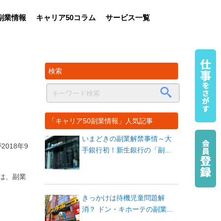
副業情報
キャリア50コラム
サービス一覧
検索
「キャリア50副業情報」人気記事
いまどきの副業解禁事情～大
018年9
手銀行初！新生銀行の「副...
は、副業
きっかけは待機児童問題解
消？ ドン・キホーテの副業...