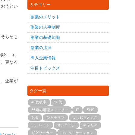
カテゴリー
らおうとい
副業のメリット
副業の人事制度
、そもそも
副業の基礎知識
副業の法律
極的」も
導入企業情報
て、更なる
注目トピックス
と、企業が
タグ一覧
40代後半
50代
55歳の退職ストーリー
IT
SNS
お金
ひろ子ママ
よしむらともこ
アルバイト
オンライン
キャリア
ギグワーカー
コミュニケーション
トソーシ