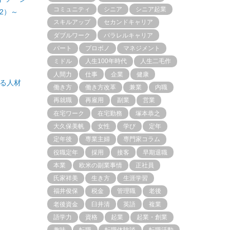
コミュニティ
シニア
シニア起業
2）～
スキルアップ
セカンドキャリア
ダブルワーク
パラレルキャリア
パート
プロボノ
マネジメント
ミドル
人生100年時代
人生二毛作
人間力
仕事
企業
健康
る人材
働き方
働き方改革
兼業
内職
再就職
再雇用
副業
営業
在宅ワーク
在宅勤務
塚本恭之
大久保美帆
女性
学び
定年
定年後
専業主婦
専門家コラム
役職定年
採用
接客
早期退職
本業
欧米の副業事情
正社員
氏家祥美
生き方
生涯学習
福井俊保
税金
管理職
老後
老後資金
臼井清
英語
複業
語学力
資格
起業
起業・創業