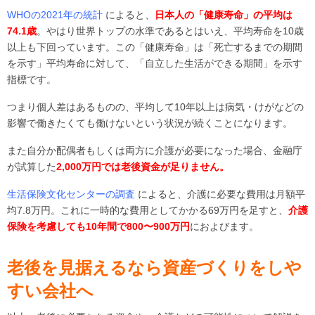
WHOの2021年の統計
によると、
日本人の「健康寿命」の平均は
74.1歳
。やはり世界トップの水準であるとはいえ、平均寿命を10歳
以上も下回っています。この「健康寿命」は「死亡するまでの期間
を示す」平均寿命に対して、「自立した生活ができる期間」を示す
指標です。
つまり個人差はあるものの、平均して10年以上は病気・けがなどの
影響で働きたくても働けないという状況が続くことになります。
また自分か配偶者もしくは両方に介護が必要になった場合、金融庁
が試算した
2,000万円
では老後資金が足りません。
生活保険文化センターの調査
によると、介護に必要な費用は月額平
均7.8万円。これに一時的な費用としてかかる69万円を足すと、
介護
保険を考慮しても
10年間で800〜900万円
におよびます。
老後を見据えるなら資産づくりをしや
すい会社へ