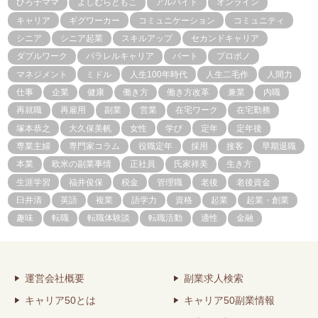
ひろ子ママ
よしむらともこ
アルバイト
オンライン
キャリア
ギグワーカー
コミュニケーション
コミュニティ
シニア
シニア起業
スキルアップ
セカンドキャリア
ダブルワーク
パラレルキャリア
パート
プロボノ
マネジメント
ミドル
人生100年時代
人生二毛作
人間力
仕事
企業
健康
働き方
働き方改革
兼業
内職
再就職
再雇用
副業
営業
在宅ワーク
在宅勤務
塚本恭之
大久保美帆
女性
学び
定年
定年後
専業主婦
専門家コラム
役職定年
採用
接客
早期退職
本業
欧米の副業事情
正社員
氏家祥美
生き方
生涯学習
福井俊保
税金
管理職
老後
老後資金
臼井清
英語
複業
語学力
資格
起業
起業・創業
趣味
転職
転職体験談
転職活動
適性
金融
運営会社概要
副業求人検索
キャリア50とは
キャリア50副業情報