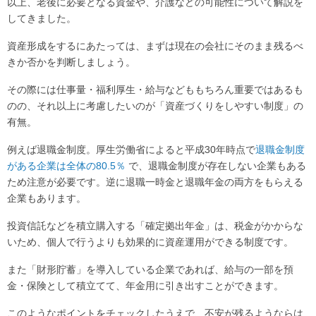
以上、老後に必要となる資金や、介護などの可能性について解説を
してきました。
資産形成をするにあたっては、まずは現在の会社にそのまま残るべ
きか否かを判断しましょう。
その際には仕事量・福利厚生・給与などももちろん重要ではあるも
のの、それ以上に考慮したいのが「資産づくりをしやすい制度」の
有無。
例えば退職金制度。厚生労働省によると平成30年時点で
退職金制度
がある企業は全体の80.5％
で、退職金制度が存在しない企業もある
ため注意が必要です。逆に退職一時金と退職年金の両方をもらえる
企業もあります。
投資信託などを積立購入する「確定拠出年金」は、税金がかからな
いため、個人で行うよりも効果的に資産運用ができる制度です。
また「財形貯蓄」を導入している企業であれば、給与の一部を預
金・保険として積立てて、年金用に引き出すことができます。
このようなポイントをチェックしたうえで、不安が残るようならは