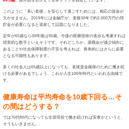
84.3歳
。諸外国をおさえて世界トップを独走しています。
このように「長い老後」を安心して過ごすためには、相応の資金が
欠かせません。2019年には金融庁が、老後30年で約2,000万円の預
貯金が必要になると資産して話題になりました。
定年が65歳なら30年後は95歳。今後の医療技術の進歩も考慮すれば
現実的な数字といえそうです。それどころか、退職金が減少傾向に
あることや社会保障制度の不安を考えれば、将来的にはさらに必要
となる可能性もあります。
多くの社会人は65歳以上になっても、老後資金確保のために働き続
ける必要があるでしょう。これが人生100年時代といわれる由縁で
す。
健康寿命は平均寿命を10歳下回る…そ
の間はどうする？
では70代80代になっても生涯現役で働き続ければ安泰かというと、
そうもいきません。