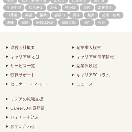
本業
欧米の副業事情
正社員
氏家祥美
生き方
生涯学習
福井俊保
税金
管理職
老後
老後資金
臼井清
英語
複業
語学力
資格
起業
起業・創業
趣味
転職
転職体験談
転職活動
適性
金融
運営会社概要
副業求人検索
キャリア50とは
キャリア50副業情報
サービス一覧
副業体験記
転職サポート
キャリア50コラム
セミナー・イベント
ニュース
ミデアの転職支援
Career50会員登録
セミナー申込み
お問い合わせ