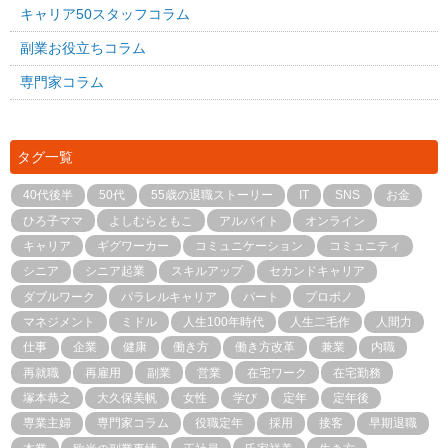
キャリア50スタッフコラム
副業お役立ちコラム
専門家コラム
タグ一覧
40代後半
50代
55歳の退職ストーリー
IT
SNS
お金
ひろ子ママ
よしむらともこ
アルバイト
オンライン
キャリア
ギグワーカー
コミュニケーション
コミュニティ
シニア
シニア起業
スキルアップ
セカンドキャリア
ダブルワーク
パラレルキャリア
パート
プロボノ
マネジメント
ミドル
人生100年時代
人生二毛作
人間力
仕事
企業
健康
働き方
働き方改革
兼業
内職
再就職
再雇用
副業
営業
在宅ワーク
在宅勤務
塚本恭之
大久保美帆
女性
学び
定年
定年後
専業主婦
専門家コラム
役職定年
採用
接客
早期退職