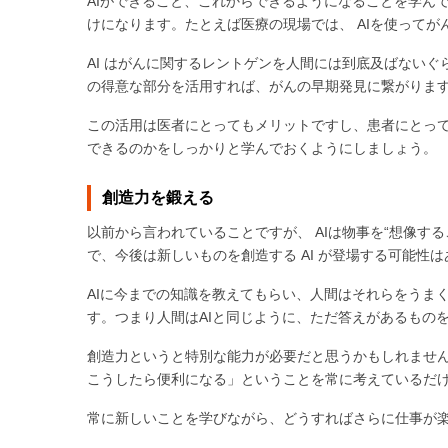
AIができること、これからできるようになることを学ん
けになります。たとえば医療の現場では、 AIを使って
AI はがんに関するレントゲンを人間には到底及ばないぐら
の得意な部分を活用すれば、がんの早期発見に繋がりま
この活用は医者にとってもメリットですし、患者にとって
できるのかをしっかりと学んでおくようにしましょう。
創造力を鍛える
以前から言われていることですが、 AIは物事を“想像す
で、今後は新しいものを創造する AI が登場する可能性
AIに今までの知識を教えてもらい、人間はそれらをうま
す。つまり人間はAIと同じように、ただ答えがあるもの
創造力というと特別な能力が必要だと思うかもしれませ
こうしたら便利になる」ということを常に考えているだ
常に新しいことを学びながら、どうすればさらに仕事が