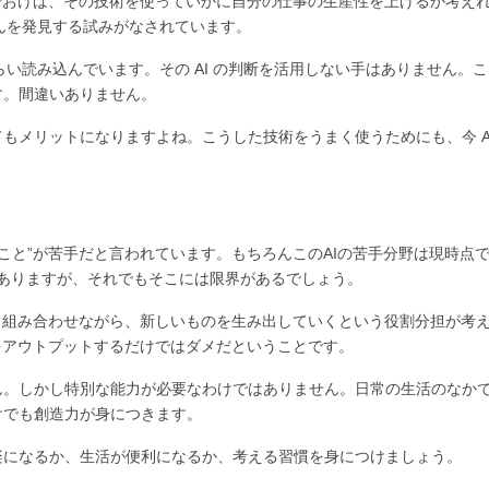
でおけば、その技術を使っていかに自分の仕事の生産性を上げるか考え
がんを発見する試みがなされています。
い読み込んでいます。その AI の判断を活用しない手はありません。こ
す。間違いありません。
もメリットになりますよね。こうした技術をうまく使うためにも、今 AI
ること”が苦手だと言われています。もちろんこのAIの苦手分野は現時点
はありますが、それでもそこには限界があるでしょう。
く組み合わせながら、新しいものを生み出していくという役割分担が考
をアウトプットするだけではダメだということです。
ん。しかし特別な能力が必要なわけではありません。日常の生活のなか
けでも創造力が身につきます。
楽になるか、生活が便利になるか、考える習慣を身につけましょう。