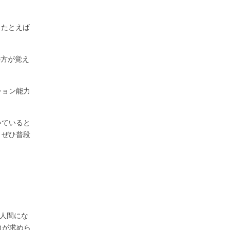
。たとえば
の方が覚え
ション能力
いていると
。ぜひ普段
る人間にな
力が求めら