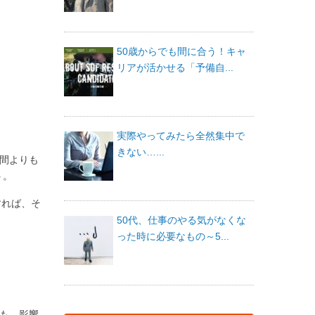
50歳からでも間に合う！キャ
リアが活かせる「予備自...
実際やってみたら全然集中で
きない…...
人間よりも
う。
すれば、そ
50代、仕事のやる気がなくな
った時に必要なもの～5...
らも、影響