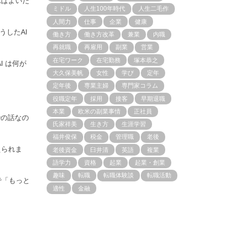
ればよいだ
ミドル
人生100年時代
人生二毛作
人間力
仕事
企業
健康
うしたAI
働き方
働き方改革
兼業
内職
再就職
再雇用
副業
営業
在宅ワーク
在宅勤務
塚本恭之
 は何が
大久保美帆
女性
学び
定年
定年後
専業主婦
専門家コラム
役職定年
採用
接客
早期退職
本業
欧米の副業事情
正社員
での話なの
氏家祥美
生き方
生涯学習
福井俊保
税金
管理職
老後
えられま
老後資金
臼井清
英語
複業
語学力
資格
起業
起業・創業
趣味
転職
転職体験談
転職活動
で「もっと
適性
金融