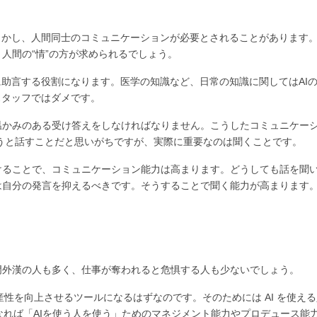
しかし、人間同士のコミュニケーションが必要とされることがあります
人間の“情”の方が求められるでしょう。
に助言する役割になります。医学の知識など、日常の知識に関してはAI
スタッフではダメです。
温かみのある受け答えをしなければなりません。こうしたコミュニケー
うと話すことだと思いがちですが、実際に重要なのは聞くことです。
けることで、コミュニケーション能力は高まります。どうしても話を聞
は自分の発言を抑えるべきです。そうすることで聞く能力が高まります
！
ど門外漢の人も多く、仕事が奪われると危惧する人も少ないでしょう。
産性を向上させるツールになるはずなのです。そのためには AI を使え
なれば「AIを使う人を使う」ためのマネジメント能力やプロデュース能