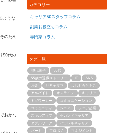
カテゴリー
キャリア50スタッフコラム
るような
副業お役立ちコラム
 そのため
専門家コラム
り50代の
タグ一覧
40代後半
50代
55歳の退職ストーリー
IT
SNS
お金
ひろ子ママ
よしむらともこ
アルバイト
オンライン
キャリア
ギグワーカー
コミュニケーション
コミュニティ
シニア
シニア起業
んでおかな
スキルアップ
セカンドキャリア
ダブルワーク
パラレルキャリア
パート
プロボノ
マネジメント