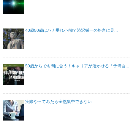
40歳50歳はハナ垂れ小僧!? 渋沢栄一の格言に見...
50歳からでも間に合う！キャリアが活かせる「予備自...
実際やってみたら全然集中できない…...