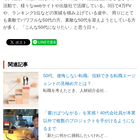
活動で、様々なwebサイトや出版社で活躍している。
3
日で
4
万
PV
や、ランキング1位などの実績を積み上げている途中。 周りにとて
も素敵でパワフルな50代の方、素敵な50代を迎えようとしている方
が多く、「こんな50代になりたい」と思う日々。
関連記事
50代、後悔しない転職。信頼できる転職エージ
ェントの見極め方とは？
転職を考えたとき、人材紹介会社…
「書けばつながる」を実感！40代会社員が本業
以外で複数のプロジェクトを手がけるようにな
るまで
「新たに何かに挑戦したいけれど…