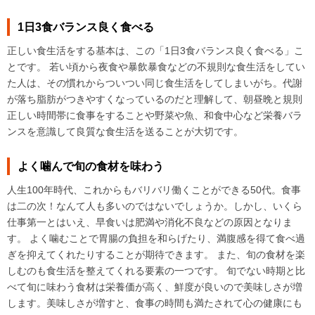
1日3食バランス良く食べる
正しい食生活をする基本は、この「1日3食バランス良く食べる」こ
とです。 若い頃から夜食や暴飲暴食などの不規則な食生活をしてい
た人は、その慣れからついつい同じ食生活をしてしまいがち。代謝
が落ち脂肪がつきやすくなっているのだと理解して、朝昼晩と規則
正しい時間帯に食事をすることや野菜や魚、和食中心など栄養バラ
ンスを意識して良質な食生活を送ることが大切です。
よく噛んで旬の食材を味わう
人生100年時代、これからもバリバリ働くことができる50代。食事
は二の次！なんて人も多いのではないでしょうか。しかし、いくら
仕事第一とはいえ、早食いは肥満や消化不良などの原因となりま
す。 よく噛むことで胃腸の負担を和らげたり、満腹感を得て食べ過
ぎを抑えてくれたりすることが期待できます。 また、旬の食材を楽
しむのも食生活を整えてくれる要素の一つです。 旬でない時期と比
べて旬に味わう食材は栄養価が高く、鮮度が良いので美味しさが増
します。美味しさが増すと、食事の時間も満たされて心の健康にも