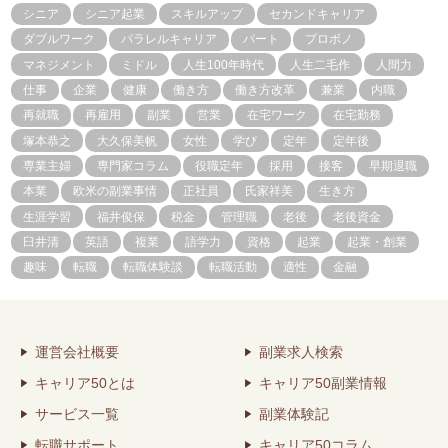
シニア
シニア起業
スキルアップ
セカンドキャリア
ダブルワーク
パラレルキャリア
パート
プロボノ
マネジメント
ミドル
人生100年時代
人生二毛作
人間力
仕事
企業
健康
働き方
働き方改革
兼業
内職
再就職
再雇用
副業
営業
在宅ワーク
在宅勤務
塚本恭之
大久保美帆
女性
学び
定年
定年後
専業主婦
専門家コラム
役職定年
採用
接客
早期退職
本業
欧米の副業事情
正社員
氏家祥美
生き方
生涯学習
福井俊保
税金
管理職
老後
老後資金
臼井清
英語
複業
語学力
資格
起業
起業・創業
趣味
転職
転職体験談
転職活動
適性
金融
運営会社概要
副業求人検索
キャリア50とは
キャリア50副業情報
サービス一覧
副業体験記
転職サポート
キャリア50コラム