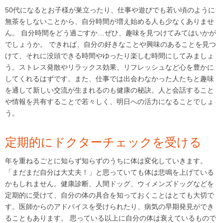
50代になるとお子様が巣立ったり、仕事や遊びでも若い頃のように
無茶をしないことから、自分時間が増え始める人も少なくありませ
ん。 自分時間をどう過ごすか…ぜひ、趣味を見つけてみてはいかが
でしょうか。 できれば、自分の好きなことや興味のあることを見つ
けて、それに没頭できる時間やゆったり楽しむ時間にしてみましょ
う。ストレス発散やリラックス効果、リフレッシュなど心を豊かに
してくれるはずです。また、仕事では出会わなかった人たちと趣味
を通して新しい交流が生まれるのも健康の秘訣。人と会話すること
や情報を共有することで若々しく、明日への活力になることでしょ
う。
定期的にドクターチェックを受ける
年を重ねるごとに知らず知らずのうちに体は変化していきます。
「まだまだ自分は大丈夫！」と思っていても体は悲鳴を上げている
かもしれません。健康診断、人間ドッグ、ウィメンズドッグなどを
定期的に受けて、自分の体の具合を知っておくことはとても大切で
す。医師からのアドバイスを受けられたり、病気の早期発見ができ
ることもあります。 思っている以上に自分の体は衰えているもので