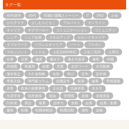
タグ一覧
40代後半
50代
55歳の退職ストーリー
IT
SNS
お金
ひろ子ママ
よしむらともこ
アルバイト
オンライン
キャリア
ギグワーカー
コミュニケーション
コミュニティ
シニア
シニア起業
スキルアップ
セカンドキャリア
ダブルワーク
パラレルキャリア
パート
プロボノ
マネジメント
ミドル
人生100年時代
人生二毛作
人間力
仕事
企業
健康
働き方
働き方改革
兼業
内職
再就職
再雇用
副業
営業
在宅ワーク
在宅勤務
塚本恭之
大久保美帆
女性
学び
定年
定年後
専業主婦
専門家コラム
役職定年
採用
接客
早期退職
本業
欧米の副業事情
正社員
氏家祥美
生き方
生涯学習
福井俊保
税金
管理職
老後
老後資金
臼井清
英語
複業
語学力
資格
起業
起業・創業
趣味
転職
転職体験談
転職活動
適性
金融