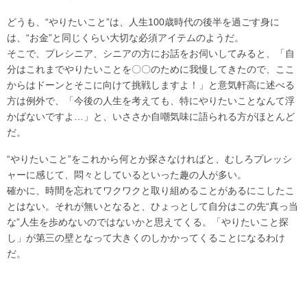
どうも、“やりたいこと”は、人生100歳時代の後半を過ごす身に
は、“お金”と同じくらい大切な必須アイテムのようだ。
そこで、プレシニア、シニアの方にお話をお伺いしてみると、「自
分はこれまでやりたいことを〇〇のために我慢してきたので、ここ
からはドーンとそこに向けて挑戦しますよ！」と意気軒高に述べる
方は例外で、「今後の人生を考えても、特にやりたいことなんて浮
かばないですよ…」と、いささか自嘲気味に語られる方がほとんど
だ。
“やりたいこと”をこれから何とか探さなければと、むしろプレッシ
ャーに感じて、悶々としているといった趣の人が多い。
確かに、時間を忘れてワクワクと取り組めることがあるにこしたこ
とはない。それが無いとなると、ひょっとして自分はこの先“真っ当
な”人生を歩めないのではないかと思えてくる。「やりたいこと探
し」が第三の壁となって大きくのしかかってくることになるわけ
だ。