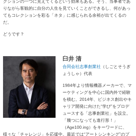
クションの一つに見えてくるという効果もある。そう、当事者であ
りながら客観的に自分の人生を見ていくことができるし、何があっ
てもコレクションを彩る「ネタ」に感じられる余裕が出てくるの
だ。
どうです？
臼井 清
合同会社志事創業社
（しごとそうぎ
ょうしゃ）代表
1984年より情報機器メーカーで、マ
ーケティングを中心に国内外で経験
を積む。2014年、ビジネス創出やキ
ャリア開発に向けた“学び”をプロデ
ュースする「志事創業社」を設立。
「幾つになっても進行形！」
（Age100.ing）をキーワードに、
様々な「チャレンジ」を応援中。最近では“アートシンキング”のプ