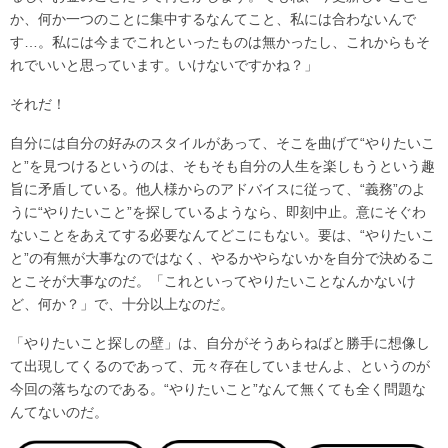
か、何か一つのことに集中するなんてこと、私には合わないんで
す…。私には今までこれといったものは無かったし、これからもそ
れでいいと思っています。いけないですかね？」
それだ！
自分には自分の好みのスタイルがあって、そこを曲げて“やりたいこ
と”を見つけるというのは、そもそも自分の人生を楽しもうという趣
旨に矛盾している。他人様からのアドバイスに従って、“義務”のよ
うに“やりたいこと”を探しているようなら、即刻中止。意にそぐわ
ないことをあえてする必要なんてどこにもない。要は、“やりたいこ
と”の有無が大事なのではなく、やるかやらないかを自分で決めるこ
とこそが大事なのだ。「これといってやりたいことなんかないけ
ど、何か？」で、十分以上なのだ。
「やりたいこと探しの壁」は、自分がそうあらねばと勝手に想像し
て出現してくるのであって、元々存在していませんよ、というのが
今回の落ちなのである。“やりたいこと”なんて無くても全く問題な
んてないのだ。