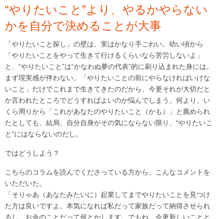
“やりたいこと”より、やるかやらない
かを自分で決めることが大事
「やりたいこと探し」の壁は、実はかなり手ごわい。幼い頃から
「やりたいことをやって生きて行けるくらいなら苦労しないよ」
と、“やりたいこと”は“かなわぬ夢の代表”的に刷り込まれた身には。
まず現実感が伴わない。「やりたいことの前にやらなければいけな
いこと」だけでこれまで生きてきたのだから、今更それが大切だと
か言われたところでどうすればよいのか悩んでしまう。何より、い
くら周りから「これがあなたのやりたいこと（かも）」と薦められ
たとしても、結局、自分自身がその気にならない限り、“やりたいこ
と”にはならないのだし。
ではどうしよう？
こちらのコラムを読んでくださっている方から、こんなコメントを
いただいた。
「そりゃあ（あなたみたいに）起業してまでやりたいことを見つけ
た方は良いですよ。本気になれば私だって家族だって納得させられ
るし、お金のことだって何とかします。でもね、今更新しいことと