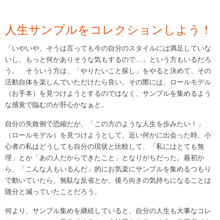
人生サンプルをコレクションしよう！
「いやいや、そうは言っても今の自分のスタイルには満足していな
いし、もっと何かありそうな気もするので…」という方もいるだろ
う。 そういう方は、「やりたいこと探し」をやると決めて、その
活動自体を楽しんでいただけたら良い。その際には、ロールモデル
（お手本）を見つけようとするのではなく、サンプルを集めるよう
な感覚で臨むのが肝心かなぁと。
自分の失敗例で恐縮だが、「この方のような人生を歩みたい！」
（ロールモデル）を見つけようとして、近い何かに出会った時、小
心者の私はどうしても自分の現状と比較して、「私にはとても無
理」とか「あの人だからできたこと」となりがちだった。最初か
ら、「こんな人もいるんだ」的にお気楽にサンプルを集めるつもり
で動いていたら、無駄な反省とか、後ろ向きの気持ちになることは
随分と減っていたことだろう。
何より、サンプル集めを継続していると、自分の人生も大事なコレ