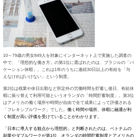
10～79歳の男女849人を対象にインターネット上で実施した調査の
中で、「理想的な働き方」の第1位に選ばれたのは、ブラジルの「バ
ケーション休暇」。これは1年のうちに連続30日以上の有給を「与
えなければいけない」という制度。
第2位は残業や休日出勤など所定外の労働時間を貯蓄し後日、有給休
暇に振り替えて利用可能というオランダの「時間貯蓄制度」。第3位
はアメリカの働く場所や時間が自由で全て成果によって評価される
「フレキシブルワーク」でした。
働く時間や場所、休暇に融通が利
く制度が高い評価を受けていることがわかります。
「日本に導入する観点から理想的」と判断されたのは、ベトナムの
副業やダブルワークが第1位、オランダの時間貯蓄制度とアメリカの