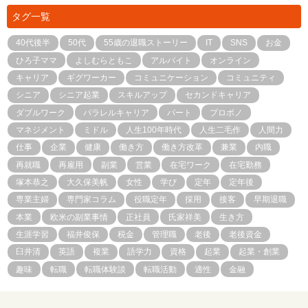
タグ一覧
40代後半
50代
55歳の退職ストーリー
IT
SNS
お金
ひろ子ママ
よしむらともこ
アルバイト
オンライン
キャリア
ギグワーカー
コミュニケーション
コミュニティ
シニア
シニア起業
スキルアップ
セカンドキャリア
ダブルワーク
パラレルキャリア
パート
プロボノ
マネジメント
ミドル
人生100年時代
人生二毛作
人間力
仕事
企業
健康
働き方
働き方改革
兼業
内職
再就職
再雇用
副業
営業
在宅ワーク
在宅勤務
塚本恭之
大久保美帆
女性
学び
定年
定年後
専業主婦
専門家コラム
役職定年
採用
接客
早期退職
本業
欧米の副業事情
正社員
氏家祥美
生き方
生涯学習
福井俊保
税金
管理職
老後
老後資金
臼井清
英語
複業
語学力
資格
起業
起業・創業
趣味
転職
転職体験談
転職活動
適性
金融