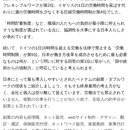
フレキシブルワークが第2位、イギリスの1日の労働時間を延ばす代
わりに週の労働時間を少なくする圧縮労働時間制が第4位でした。
「時間貯蓄制度」など、職場の人たちへの負担が最小限に抑えられ
そうな制度が選ばれている点に、協調性を大事にする日本人らしさ
が表れています。
続いて、ドイツの1日10時間を超える労働を法律で禁止する「労働
時間制限」が第5位。日本が働き方改革を成功させるために最も必要
なものは何か、という問いに対する回答の第1位に挙がった「国や政
府からの強制力」と呼応していると考えられます。
日本にとって最も導入しやすいとされたベトナムの副業・ダブルワ
ークの現状をご紹介しましょう。そもそも終身雇用の考え方がな
く、会社と個人は切り離して捉えています。労働法でも禁止されて
い
ません。複数の仕事を行うことが当たり前で、全収入の約半分が
副業とも言われています。
副業の内容も経理職、ネット販売、webサイト制作・デザイン、翻
訳・通訳、保険販売代理、ネットワーク販売、家庭教師、家事代行