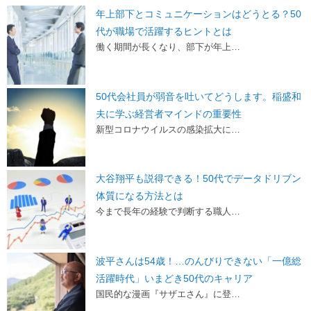
年上部下とコミュニケーションはどうとる？50
代が職場で活躍するヒントとは
働く期間が長くなり、部下が年上…
50代会社員が弱音を吐いてどうします。稲盛和
夫に学ぶ経営者マインドの重要性
新型コロナウイルスの感染拡大に…
大谷翔平も説得できる！50代でデータドリブン
体質になる方法とは
今まで長年の経験で判断する職人…
波平さんは54歳！…のんびりできない「一億総
活躍時代」いまどき50代のキャリア
国民的な漫画『サザエさん』に登…