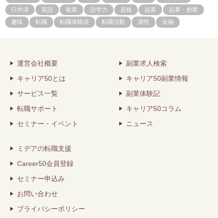
臼井清
英語
複業
語学力
資格
起業
起業・創業
趣味
転職
転職体験談
転職活動
適性
金融
運営会社概要
副業求人検索
キャリア50とは
キャリア50副業情報
サービス一覧
副業体験記
転職サポート
キャリア50コラム
セミナー・イベント
ニュース
ミデアの転職支援
Career50会員登録
セミナー申込み
お問い合わせ
プライバシーポリシー