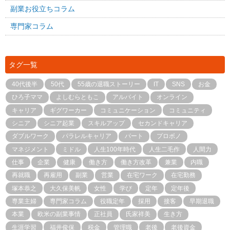
副業お役立ちコラム
専門家コラム
タグ一覧
40代後半
50代
55歳の退職ストーリー
IT
SNS
お金
ひろ子ママ
よしむらともこ
アルバイト
オンライン
キャリア
ギグワーカー
コミュニケーション
コミュニティ
シニア
シニア起業
スキルアップ
セカンドキャリア
ダブルワーク
パラレルキャリア
パート
プロボノ
マネジメント
ミドル
人生100年時代
人生二毛作
人間力
仕事
企業
健康
働き方
働き方改革
兼業
内職
再就職
再雇用
副業
営業
在宅ワーク
在宅勤務
塚本恭之
大久保美帆
女性
学び
定年
定年後
専業主婦
専門家コラム
役職定年
採用
接客
早期退職
本業
欧米の副業事情
正社員
氏家祥美
生き方
生涯学習
福井俊保
税金
管理職
老後
老後資金