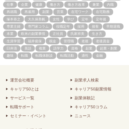
仕事
企業
健康
働き方
働き方改革
兼業
内職
再就職
再雇用
副業
営業
在宅ワーク
在宅勤務
塚本恭之
大久保美帆
女性
学び
定年
定年後
専業主婦
専門家コラム
役職定年
採用
接客
早期退職
本業
欧米の副業事情
正社員
氏家祥美
生き方
生涯学習
福井俊保
税金
管理職
老後
老後資金
臼井清
英語
複業
語学力
資格
起業
起業・創業
趣味
転職
転職体験談
転職活動
適性
金融
運営会社概要
副業求人検索
キャリア50とは
キャリア50副業情報
サービス一覧
副業体験記
転職サポート
キャリア50コラム
セミナー・イベント
ニュース