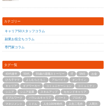
カテゴリー
キャリア50スタッフコラム
副業お役立ちコラム
専門家コラム
タグ一覧
40代後半
50代
55歳の退職ストーリー
IT
SNS
お金
ひろ子ママ
よしむらともこ
アルバイト
オンライン
キャリア
ギグワーカー
コミュニケーション
コミュニティ
シニア
シニア起業
スキルアップ
セカンドキャリア
ダブルワーク
パラレルキャリア
パート
プロボノ
マネジメント
ミドル
人生100年時代
人生二毛作
人間力