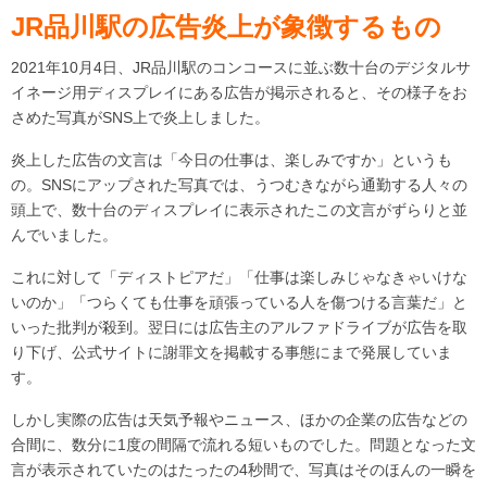
JR品川駅の広告炎上が象徴するもの
2021年10月4日、JR品川駅のコンコースに並ぶ数十台のデジタルサ
イネージ用ディスプレイにある広告が掲示されると、その様子をお
さめた写真がSNS上で炎上しました。
炎上した広告の文言は「今日の仕事は、楽しみですか」というも
の。SNSにアップされた写真では、うつむきながら通勤する人々の
頭上で、数十台のディスプレイに表示されたこの文言がずらりと並
んでいました。
これに対して「ディストピアだ」「仕事は楽しみじゃなきゃいけな
いのか」「つらくても仕事を頑張っている人を傷つける言葉だ」と
いった批判が殺到。翌日には広告主のアルファドライブが広告を取
り下げ、公式サイトに謝罪文を掲載する事態にまで発展していま
す。
しかし実際の広告は天気予報やニュース、ほかの企業の広告などの
合間に、数分に1度の間隔で流れる短いものでした。問題となった文
言が表示されていたのはたったの4秒間で、写真はそのほんの一瞬を