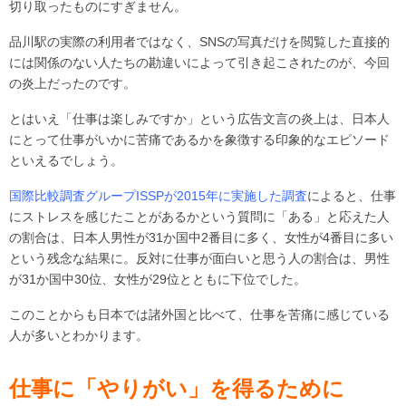
切り取ったものにすぎません。
品川駅の実際の利用者ではなく、SNSの写真だけを閲覧した直接的
には関係のない人たちの勘違いによって引き起こされたのが、今回
の炎上だったのです。
とはいえ「仕事は楽しみですか」という広告文言の炎上は、日本人
にとって仕事がいかに苦痛であるかを象徴する印象的なエピソード
といえるでしょう。
国際比較調査グループISSPが2015年に実施した調査
によると、仕事
にストレスを感じたことがあるかという質問に「ある」と応えた人
の割合は、日本人男性が31か国中2番目に多く、女性が4番目に多い
という残念な結果に。反対に仕事が面白いと思う人の割合は、男性
が31か国中30位、女性が29位とともに下位でした。
このことからも日本では諸外国と比べて、仕事を苦痛に感じている
人が多いとわかります。
仕事に「やりがい」を得るために