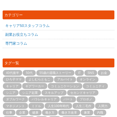
カテゴリー
キャリア50スタッフコラム
副業お役立ちコラム
専門家コラム
タグ一覧
40代後半
50代
55歳の退職ストーリー
IT
SNS
お金
ひろ子ママ
よしむらともこ
アルバイト
オンライン
キャリア
ギグワーカー
コミュニケーション
コミュニティ
シニア
シニア起業
スキルアップ
セカンドキャリア
ダブルワーク
パラレルキャリア
パート
プロボノ
マネジメント
ミドル
人生100年時代
人生二毛作
人間力
仕事
企業
健康
働き方
働き方改革
兼業
内職