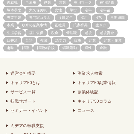
再就職
再雇用
副業
営業
在宅ワーク
在宅勤務
塚本恭之
大久保美帆
女性
学び
定年
定年後
専業主婦
専門家コラム
役職定年
採用
接客
早期退職
本業
欧米の副業事情
正社員
氏家祥美
生き方
生涯学習
福井俊保
税金
管理職
老後
老後資金
臼井清
英語
複業
語学力
資格
起業
起業・創業
趣味
転職
転職体験談
転職活動
適性
金融
運営会社概要
副業求人検索
キャリア50とは
キャリア50副業情報
サービス一覧
副業体験記
転職サポート
キャリア50コラム
セミナー・イベント
ニュース
ミデアの転職支援