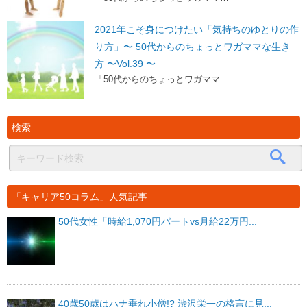
2021年こそ身につけたい「気持ちのゆとりの作
り方」〜 50代からのちょっとワガママな生き
方 〜Vol.39 〜
「50代からのちょっとワガママ…
検索
「キャリア50コラム」人気記事
50代女性「時給1,070円パートvs月給22万円...
40歳50歳はハナ垂れ小僧!? 渋沢栄一の格言に見...