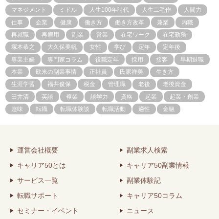
マネジメント
ミドル
人生100年時代
人生二毛作
人間力
仕事
企業
健康
働き方
働き方改革
兼業
内職
再就職
再雇用
副業
営業
在宅ワーク
在宅勤務
塚本恭之
大久保美帆
女性
学び
定年
定年後
専業主婦
専門家コラム
役職定年
採用
接客
早期退職
本業
欧米の副業事情
正社員
氏家祥美
生き方
生涯学習
福井俊保
税金
管理職
老後
老後資金
臼井清
英語
複業
語学力
資格
起業
起業・創業
趣味
転職
転職体験談
転職活動
適性
金融
運営会社概要
副業求人検索
キャリア50とは
キャリア50副業情報
サービス一覧
副業体験記
転職サポート
キャリア50コラム
セミナー・イベント
ニュース