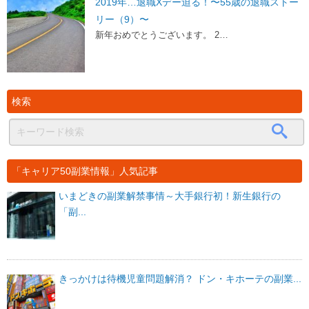
2019年…退職Xデー迫る！〜55歳の退職ストー
リー（9）〜
新年おめでとうございます。 2…
検索
「キャリア50副業情報」人気記事
いまどきの副業解禁事情～大手銀行初！新生銀行の
「副...
きっかけは待機児童問題解消？ ドン・キホーテの副業...