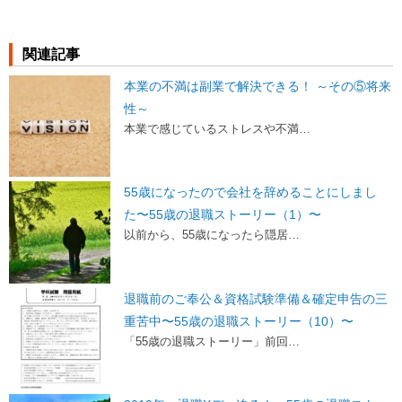
関連記事
本業の不満は副業で解決できる！ ～その⑤将来
性～
本業で感じているストレスや不満…
55歳になったので会社を辞めることにしまし
た〜55歳の退職ストーリー（1）〜
以前から、55歳になったら隠居…
退職前のご奉公＆資格試験準備＆確定申告の三
重苦中〜55歳の退職ストーリー（10）〜
「55歳の退職ストーリー」前回…