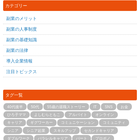
カテゴリー
副業のメリット
副業の人事制度
副業の基礎知識
副業の法律
導入企業情報
注目トピックス
タグ一覧
40代後半
50代
55歳の退職ストーリー
IT
SNS
お金
ひろ子ママ
よしむらともこ
アルバイト
オンライン
キャリア
ギグワーカー
コミュニケーション
コミュニティ
シニア
シニア起業
スキルアップ
セカンドキャリア
ダブルワーク
パラレルキャリア
パート
プロボノ