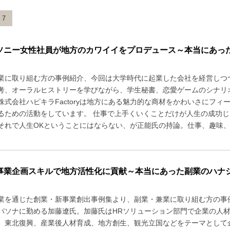
7
ソニー女性社員が地方のカワイイをプロデュース～本当にあった
業に取り組む方の事例紹介、今回は大学時代に起業した会社を経営しつ
考、オーラルヒストリーを学びながら、学生秘書、恋愛ゲームのシナリオ
株式会社ハピキラFactoryは地方にある魅力的な商材をかわいさにフ
るための活動をしています。 仕事で上手くいくことだけが人生の成功じ
それで人生OKということにはならない、が正能氏の持論。仕事、趣味、友
事業企画スキルで地方活性化に貢献～本当にあった副業のハナシ
業を通じた創業・新事業創出事例集より、副業・兼業に取り組む方の事
パソナに勤める加藤遼氏。加藤氏はHRソリューション部門で企業の人
、東北復興、産業後人材育成、地方創生、観光立国などをテーマとして