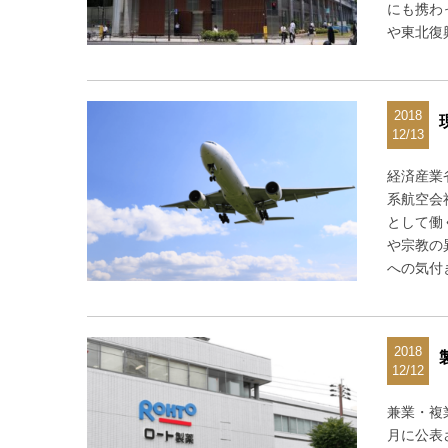
にも携わ
や東北復
2018
12/13
経済産業
系航空会
として働
や宗教の
への気付
2018
12/12
兼業・複
月に公表