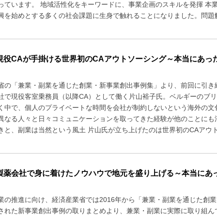
っています。 地域活性化をキーワードに、事業企画のスキルを発揮 本
興を始めとする多くの社会課題に生身で触れることになりました。問題解
現役CAが手掛ける世界初のCAアウトソーシング～本当にあった
省の「兼業・副業を通じた創業・新事業創出事例集」より、前回に引き
社で現役客室乗務員（以降CA）として働く片山裕子氏。ベルギーのブリ
く中で、個人のプライベートな時間を会社が制約しないという海外の文
異なる人々と日々コミュニケーションを取ってきた経験が他のことにも
きと、副業は当然という風土 片山氏が立ち上げたのは世界初のCAアウト
製薬会社で身に着けたノウハウで地元を盛り上げる～本当にあっ
業の推進に向け、経済産業省では2016年から「兼業・副業を通じた創業
された新事業創出事例の取りまとめより、兼業・副業に実際に取り組んで