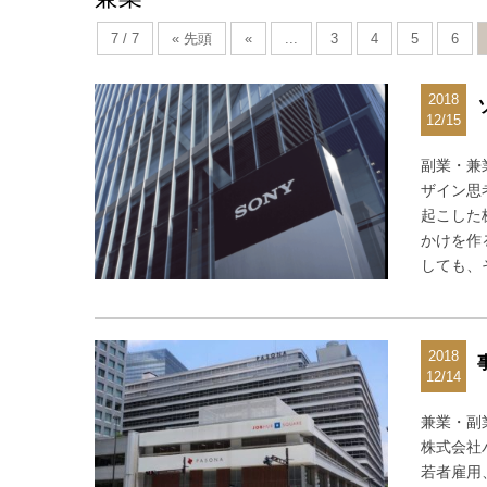
7 / 7
« 先頭
«
...
3
4
5
6
2018
12/15
副業・兼
ザイン思
起こした
かけを作
しても、
2018
12/14
兼業・副
株式会社
若者雇用