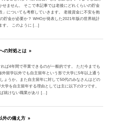
かせません。 そこで本記事では老後にどれくらいの貯金
性」についても考察していきます。 老後資金に不安を抱
貯金が必要か？ WHOが発表した2021年版の世界統計
。 このように […]
への対処とは »
れば4年間で卒業できるのが一般的です。 ただ今までも
海外留学以外でも自主留年という形で大学に5年以上通う
しょうか。また自主留年に対して50代のみなさんはどの
が大学を自主留年する理由としては主に以下の3つです。
就けない職業があり […]
外の備え方 »