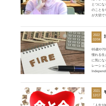
とつにな
のことを
が大切で
2022
02/04
65歳や
憧れる生
に気にな
レーション
Indepen
2021
12/17
「人生1