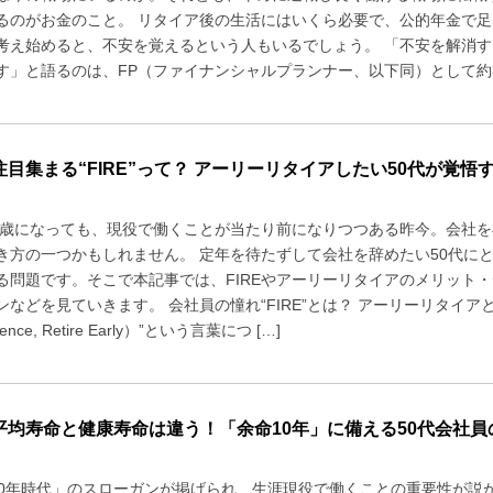
るのがお金のこと。 リタイア後の生活にはいくら必要で、公的年金で
考え始めると、不安を覚えるという人もいるでしょう。 「不安を解消
す」と語るのは、FP（ファイナンシャルプランナー、以下同）として約30
注目集まる“FIRE”って？ アーリーリタイアしたい50代が覚悟
70歳になっても、現役で働くことが当たり前になりつつある昨今。会社を早
き方の一つかもしれません。 定年を待たずして会社を辞めたい50代に
る問題です。そこで本記事では、FIREやアーリーリタイアのメリット
などを見ていきます。 会社員の憧れ“FIRE”とは？ アーリーリタイアとの違い
dence, Retire Early）”という言葉につ […]
平均寿命と健康寿命は違う！「余命10年」に備える50代会社員
00年時代」のスローガンが掲げられ、生涯現役で働くことの重要性が説