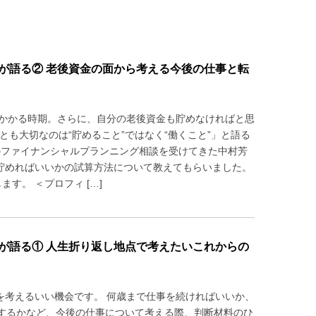
ーが語る② 老後資金の面から考える今後の仕事と転
がかかる時期。さらに、自分の老後資金も貯めなければと思
も大切なのは“貯めること”ではなく“働くこと”」と語る
のファイナンシャルプランニング相談を受けてきた中村芳
貯めればいいかの試算方法について教えてもらいました。
す。 ＜プロフィ […]
ーが語る① 人生折り返し地点で考えたいこれからの
を考えるいい機会です。 何歳まで仕事を続ければいいか、
するかなど、今後の仕事について考える際、判断材料のひ