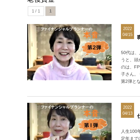
1 / 1
1
2022
04/15
50代は
うと、頭
のは、F
子さん。
第2弾と
2022
04/13
人生10
定年まで