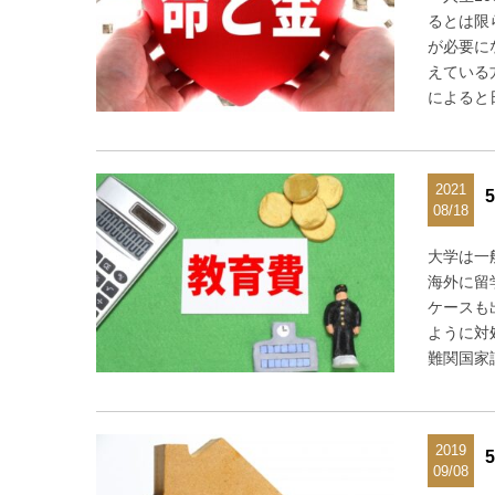
るとは限
が必要に
えている
によると
2021
08/18
大学は一
海外に留
ケースも
ように対
難関国家
2019
09/08