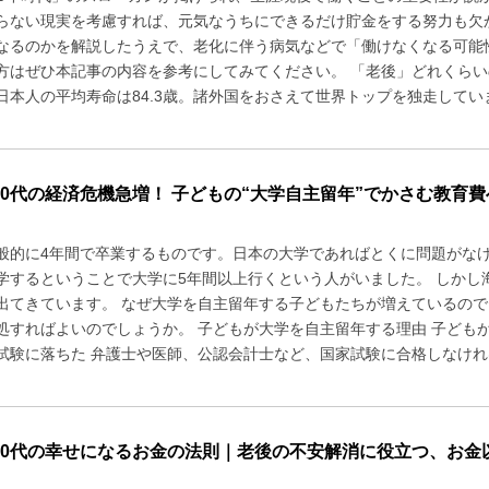
らない現実を考慮すれば、元気なうちにできるだけ貯金をする努力も欠
なるのかを解説したうえで、老化に伴う病気などで「働けなくなる可能
方はぜひ本記事の内容を参考にしてみてください。 「老後」どれくらいの
日本人の平均寿命は84.3歳。諸外国をおさえて世界トップを独走しています
50代の経済危機急増！ 子どもの“大学自主留年”でかさむ教育費
般的に4年間で卒業するものです。日本の大学であればとくに問題がなけ
学するということで大学に5年間以上行くという人がいました。 しかし
出てきています。 なぜ大学を自主留年する子どもたちが増えているので
処すればよいのでしょうか。 子どもが大学を自主留年する理由 子ども
試験に落ちた 弁護士や医師、公認会計士など、国家試験に合格しなければ
50代の幸せになるお金の法則｜老後の不安解消に役立つ、お金以