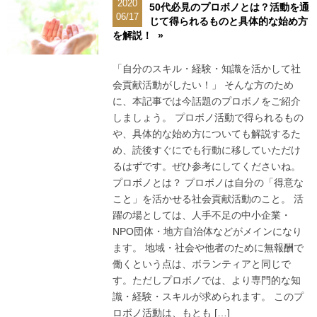
2020
50代必見のプロボノとは？活動を通
06/17
じて得られるものと具体的な始め方
を解説！ »
「自分のスキル・経験・知識を活かして社
会貢献活動がしたい！」 そんな方のため
に、本記事では今話題のプロボノをご紹介
しましょう。 プロボノ活動で得られるもの
や、具体的な始め方についても解説するた
め、読後すぐにでも行動に移していただけ
るはずです。ぜひ参考にしてくださいね。
プロボノとは？ プロボノは自分の「得意な
こと」を活かせる社会貢献活動のこと。 活
躍の場としては、人手不足の中小企業・
NPO団体・地方自治体などがメインになり
ます。 地域・社会や他者のために無報酬で
働くという点は、ボランティアと同じで
す。ただしプロボノでは、より専門的な知
識・経験・スキルが求められます。 このプ
ロボノ活動は、もとも […]