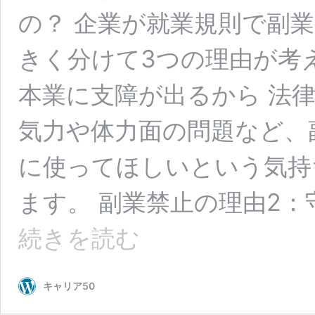
の？ 企業が就業規則で副
きく分けて3つの理由が考
本業に支障が出るから 法
気力や体力面の問題など、
に使ってほしいという気持
ます。 副業禁止の理由2：
「就
続きを読む
業
規
則
キャリア50
で
副